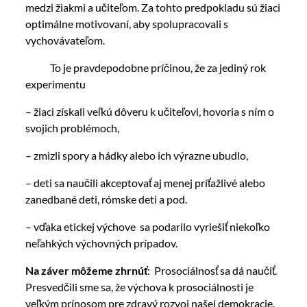
medzi žiakmi a učiteľom. Za tohto predpokladu sú žiaci
optimálne motivovaní, aby spolupracovali s
vychovávateľom.
To je pravdepodobne príčinou, že za jediný rok
experimentu
– žiaci získali veľkú dôveru k učiteľovi, hovoria s ním o
svojich problémoch,
– zmizli spory a hádky alebo ich výrazne ubudlo,
– deti sa naučili akceptovať aj menej príťažlivé alebo
zanedbané deti, rómske deti a pod.
– vďaka etickej výchove sa podarilo vyriešiť niekoľko
neľahkých výchovných prípadov.
Na záver môžeme zhrnúť
: Prosociálnosť sa dá naučiť.
Presvedčili sme sa, že výchova k prosociálnosti je
veľkým prínosom pre zdravý rozvoj našej demokracie.