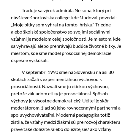
Traduje sa výrok admirála Nelsona, ktorý pri
návšteve športoviska college, kde študoval, povedal:
„Moje bitky som vyhral na tomto ihrisku.“ Triedne
alebo školské spoločenstvo so svojimi sociálnymi
vzťahmi je modelom celej spoločnosti. Je miestom, kde
sa vyhrávajú alebo prehrávajú budúce životné bitky. Je
miestom, kde sme model prosociálnej demokracie
úspešne vyskúšali.
V septembri 1990 sme na Slovensku na asi 30
školách začali s experimentálnou výchovou k
prosociálnosti. Nazvali sme ju etickou výchovou,
pretože základom etiky je prosociálnosť. Spôsob
výchovy je výsostne demokratický. Učiteľ je skôr
moderátorom, žiaci sú jeho rovnocennými partnermi a
spoluvychovávateľmi. Moderná pedagogika totiž
zistila, že vzťahy medzi žiakmi sú pre rozvoj charakteru
práve také dôležité /alebo dôležitejšie/ ako vzťahy