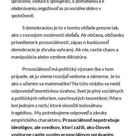
správanie, vedúce k spolupráci, k pomáhaniu a k
obdarúvaniu; angažovať sa za sociálne dobro v
spoločnosti.
S demokraciou je to v tomto ohľade presne tak,
ako s rozvojom osobnosti dieťaťa. Ak občana, občianku
privedieme k prosociálnosti, zápas o budúcnosť
demokracie je zhruba vyhraný. Ak nie, rastie chaos a
manipulácia alebo vznikne diktatúra.
Prosociálnosť má politický význam iba v tom
prípade, ak ju vieme rozvíjať vedome a zámerne. Je to
ako s učením sa matematike? Na túto otázku sa nedá
odpovedať teoretickou úvahou. Svet je plný sociálnych
a politických reforiem, navrhnutých teoretikmi /Marx
bol jedným z nich/, ktoré skončili kolosálnou
tragédiou. My potrebujeme odpoveď a záruky
empirického charakteru.
Prosociálnosť nepotrebuje
ideológov, ale svedkov, ktorí zažili, ako človek
vnútorne rastie svojim prosociálnym správaním.