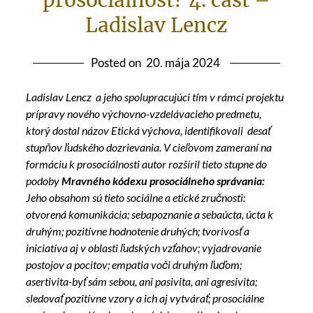
prosociálnosť? 4. časť –
Ladislav Lencz
Posted on
20. mája 2024
Ladislav Lencz a jeho spolupracujúci tím v rámci projektu
prípravy nového výchovno-vzdelávacieho predmetu,
ktorý dostal názov Etická výchova, identifikovali desať
stupňov ľudského dozrievania. V cieľovom zameraní na
formáciu k prosociálnosti autor rozšíril tieto stupne do
podoby
Mravného kódexu prosociálneho správania:
Jeho obsahom sú tieto sociálne a etické zručnosti:
otvorená komunikácia; sebapoznanie a sebaúcta, úcta k
druhým; pozitívne hodnotenie druhých; tvorivosť a
iniciatíva aj v oblasti ľudských vzťahov; vyjadrovanie
postojov a pocitov; empatia voči druhým ľuďom;
asertivita-byť sám sebou, ani pasivita, ani agresivita;
sledovať pozitívne vzory a ich aj vytvárať; prosociálne