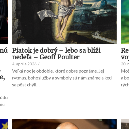
Piatok je dobrý – lebo sa blíži
vnú
Re
nedeľa – Geoff Poulter
vo
4. apríla 2026
/
20. 
o
Veľká noc je obdobie, ktoré dobre poznáme. Jej
Mož
e,
rytmus, bohoslužby a symboly sú nám známe a keď
a bo
sa pôst chýli…
rých
súdu
ici