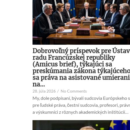
Dobrovoľný príspevok pre Ústa
radu Francúzskej republiky
(Amicus brief), týkajúci sa
preskúmania zákona týkajúceh
sa práva na asistované umierani
na…
28. júla 2026
/
No Comments
My, dole podpísaní, bývalí sudcovia Európskeho 
pre ľudské práva, čestní sudcovia, profesori, právn
a výskumníci z rôznych akademických inštitúcií…