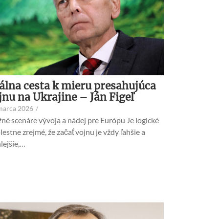
álna cesta k mieru presahujúca
jnu na Ukrajine – Ján Figeľ
marca 2026
/
né scenáre vývoja a nádej pre Európu Je logické
lestne zrejmé, že začať vojnu je vždy ľahšie a
lejšie,…