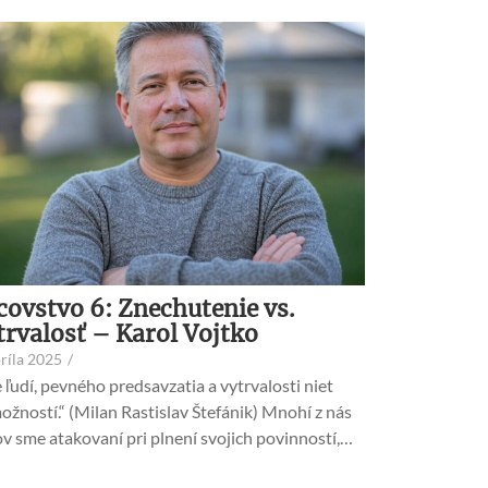
covstvo 6: Znechutenie vs.
trvalosť – Karol Vojtko
príla 2025
/
 ľudí, pevného predsavzatia a vytrvalosti niet
žností.“ (Milan Rastislav Štefánik) Mnohí z nás
v sme atakovaní pri plnení svojich povinností,…