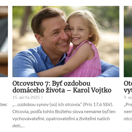
Ot
Otcovstvo 7: Byť ozdobou
vy
domáceho života – Karol Vojtko
9. a
15. apríla 2025
/
„Pre
ôbec
„…ozdobou synov (sú) ich otcovia.“ (Prís 17,6 SSV).
nemo
Otcovia, podľa tohto Božieho slova nemáme byť len
otco
vychovávateľmi, opatrovateľmi a živiteľmi našich
detí,…