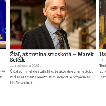
–
Us
Žiaľ, až tretina stroskotá – Marek
Sefčík
21. 
Text
11. septembra 2025
/
 sa
Čítal som niekde štatistiku, že aktuálne žijeme dobu,
Eur
ie
keď sa až tretina manželstiev neudrží a rozpadá sa.
Inš
Na Slovenku to…