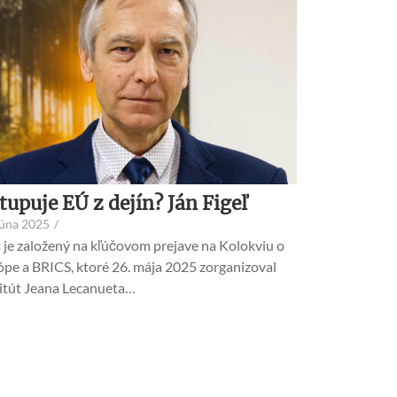
tupuje EÚ z dejín? Ján Figeľ
júna 2025
/
 je založený na kľúčovom prejave na Kolokviu o
ópe a BRICS, ktoré 26. mája 2025 zorganizoval
titút Jeana Lecanueta…