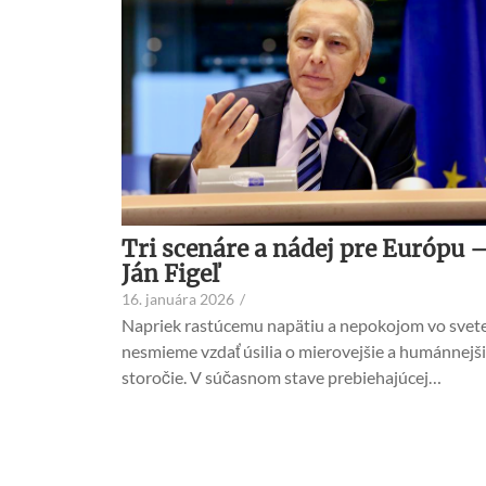
Tri scenáre a nádej pre Európu 
Ján Figeľ
16. januára 2026
/
Napriek rastúcemu napätiu a nepokojom vo svete
nesmieme vzdať úsilia o mierovejšie a humánnejš
storočie. V súčasnom stave prebiehajúcej…