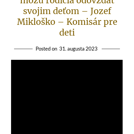
môžu rodičia odovzdať
svojim deťom – Jozef
Mikloško – Komisár pre
deti
Posted on
31. augusta 2023