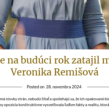
 na budúci rok zatajil m
Veronika Remišová
Posted on
28. novembra 2024
 má stovky strán, nebudú čítať a spoliehajú sa, že ich opakované kl
by opozícia konštruktívne vysvetľovala ľuďom fakty a realitu, ktorá