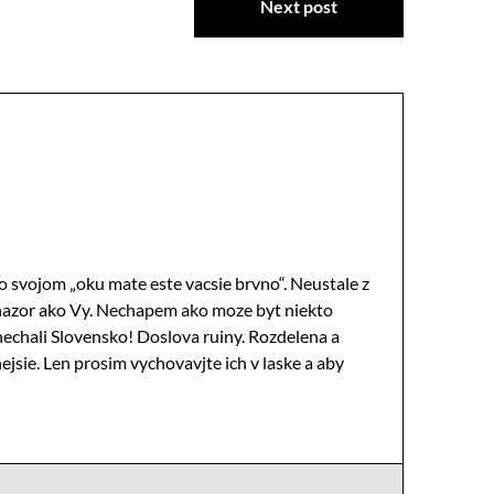
Next post
vo svojom „oku mate este vacsie brvno“. Neustale z
y nazor ako Vy. Nechapem ako moze byt niekto
nechali Slovensko! Doslova ruiny. Rozdelena a
jsie. Len prosim vychovavjte ich v laske a aby