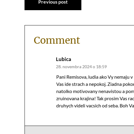
Previous post
Comment
Lubica
28. novembra 2024 o 18:59
Pani Remisova, ludia ako Vy nemaju v p
Vas ide strach a nepokoj. Ziadna poko
natolko motivovany nenavistou a pomst
zruinovana krajina! Tak prosim Vas ra
druhych videli vacsich od seba. Boh V