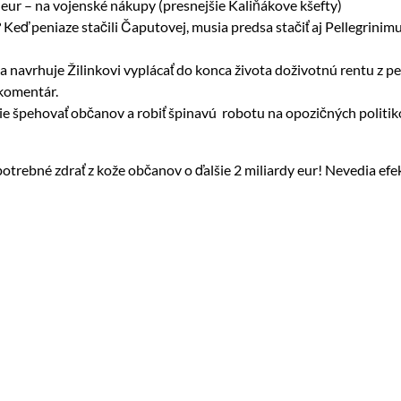
 eur – na vojenské nákupy (presnejšie Kaliňákove kšefty)
Keď peniaze stačili Čaputovej, musia predsa stačiť aj Pellegrinimu
a navrhuje Žilinkovi vyplácať do konca života doživotnú rentu z p
 komentár.
jšie špehovať občanov a robiť špinavú robotu na opozičných politi
otrebné zdrať z kože občanov o ďalšie 2 miliardy eur! Nevedia efe