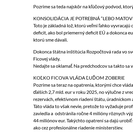
Pozrime sa teda najskôr na kľúčový podvod, kto
KONSOLIDÁCIA JE POTREBNÁ “LEBO MATOVI
Toto je základná lož, ktorú veľmi ľahko vyvracajú
deficit, ako bol priemerný deficit EÚ a dokonca e
ktorú sme dávali.
Dokonca štátna inštitúcia Rozpočtová rada vo svo
Ficovej vlády.
Nedajte sa oklamať. Na predchodcov sa takto sa v
KOĽKO FICOVA VLÁDA ĽUĎOM ZOBERIE
Pozrime sa teraz na opatrenia, ktorými chce vlád
ďalších 2,7 mld. eur v roku 2025, no výlučne z vr
rezervách, efektívnom riadení štátu, úradníckom 
Táto vláda to však nevie, pretože to vyžaduje pro
zaviedla a odstránila ročne 4 milióny rôznych výpi
44 miliónov eur. Takýchto opatrení sa dajú urobiť 
ako cez profesionálne riadenie ministerstiev.