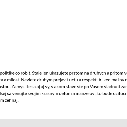
olitike co robit. Stale len ukazujete prstom na druhych a pritom 
ra a milost. Neviete druhym prejavit uctu a respekt. Aj ked ma in
ou. Zamyslite sa aj aj vy, v akom stave ste po Vasom vladnuti za
dsej sa venujte svojim krasnym detom a manzelovi, to bude uzitocne
am zehnaj.