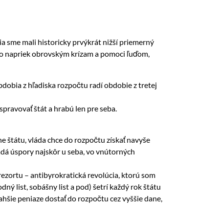
ia sme mali historicky prvýkrát nižší priemerný
a to napriek obrovským krízam a pomoci ľuďom,
dobia z hľadiska rozpočtu radí obdobie z tretej
spravovať štát a hrabú len pre seba.
e štátu, vláda chce do rozpočtu získať navyše
ľadá úspory najskôr u seba, vo vnútorných
rezortu – antibyrokratická revolúcia, ktorú som
ný list, sobášny list a pod) šetrí každý rok štátu
ľahšie peniaze dostať do rozpočtu cez vyššie dane,