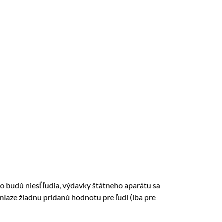
o budú niesť ľudia, výdavky štátneho aparátu sa
eniaze žiadnu pridanú hodnotu pre ľudí (iba pre