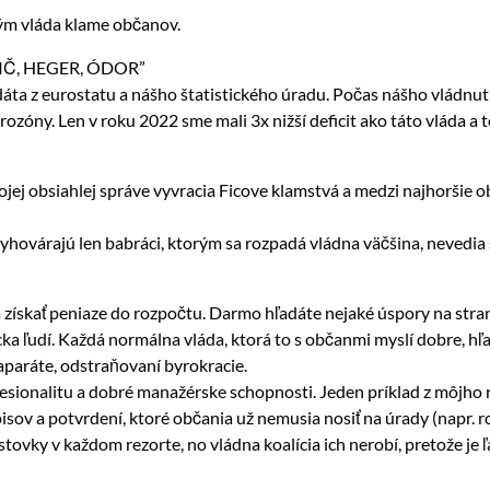
rým vláda klame občanov.
Č, HEGER, ÓDOR”
 dáta z eurostatu a nášho štatistického úradu. Počas nášho vládnut
urozóny. Len v roku 2022 sme mali 3x nižší deficit ako táto vláda 
jej obsiahlej správe vyvracia Ficove klamstvá a medzi najhoršie ob
yhovárajú len babráci, ktorým sa rozpadá vládna väčšina, nevedia 
a získať peniaze do rozpočtu. Darmo hľadáte nejaké úspory na stran
ecka ľudí. Každá normálna vláda, ktorá to s občanmi myslí dobre, h
aparáte, odstraňovaní byrokracie.
fesionalitu a dobré manažérske schopnosti. Jeden príklad z môjho 
sov a potvrdení, ktoré občania už nemusia nosiť na úrady (napr. rod
stovky v každom rezorte, no vládna koalícia ich nerobí, pretože je 