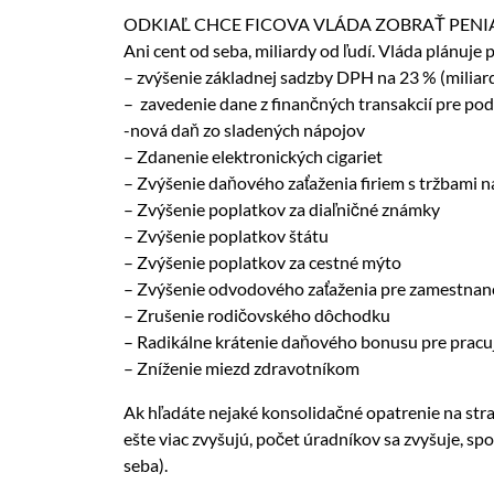
ODKIAĽ CHCE FICOVA VLÁDA ZOBRAŤ PENI
Ani cent od seba, miliardy od ľudí. Vláda plánuje 
– zvýšenie základnej sadzby DPH na 23 % (miliar
– zavedenie dane z finančných transakcií pre po
-nová daň zo sladených nápojov
– Zdanenie elektronických cigariet
– Zvýšenie daňového zaťaženia firiem s tržbami na
– Zvýšenie poplatkov za diaľničné známky
– Zvýšenie poplatkov štátu
– Zvýšenie poplatkov za cestné mýto
– Zvýšenie odvodového zaťaženia pre zamestnanc
– Zrušenie rodičovského dôchodku
– Radikálne krátenie daňového bonusu pre pracu
– Zníženie miezd zdravotníkom
Ak hľadáte nejaké konsolidačné opatrenie na stra
ešte viac zvyšujú, počet úradníkov sa zvyšuje, sp
seba).