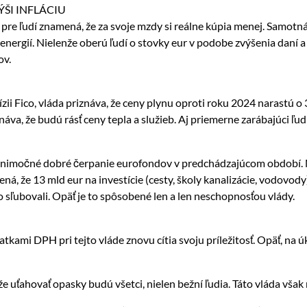
I INFLÁCIU
čo pre ľudí znamená, že za svoje mzdy si reálne kúpia menej. Samotná
energií. Nielenže oberú ľudí o stovky eur v podobe zvýšenia daní a
ov.
vízii Fico, vláda priznáva, že ceny plynu oproti roku 2024 narastú
áva, že budú rásť ceny tepla a služieb. Aj priemerne zarábajúci ľud
 výnimočné dobré čerpanie eurofondov v predchádzajúcom období. N
ná, že 13 mld eur na investície (cesty, školy kanalizácie, vodovody
ko sľubovali. Opäť je to spôsobené len a len neschopnosťou vlády.
tkami DPH pri tejto vláde znovu cítia svoju príležitosť. Opäť, na ú
e uťahovať opasky budú všetci, nielen bežní ľudia. Táto vláda však