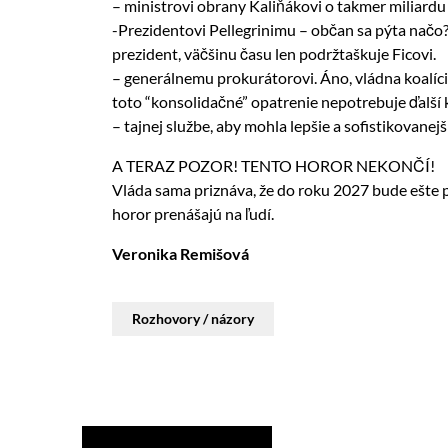
– ministrovi obrany Kaliňákovi o takmer miliardu
-Prezidentovi Pellegrinimu – občan sa pýta načo? 
prezident, väčšinu času len podržtaškuje Ficovi.
– generálnemu prokurátorovi. Áno, vládna koalíci
toto “konsolidačné” opatrenie nepotrebuje ďalší
– tajnej službe, aby mohla lepšie a sofistikovane
A TERAZ POZOR! TENTO HOROR NEKONČÍ!
Vláda sama priznáva, že do roku 2027 bude ešte p
horor prenášajú na ľudí.
Veronika Remišová
Rozhovory / názory