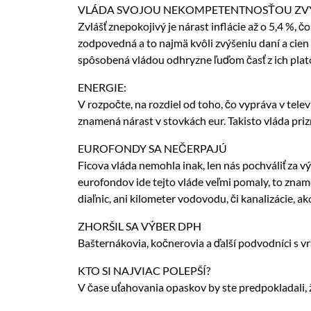
VLÁDA SVOJOU NEKOMPETENTNOSŤOU ZVÝŠ
Zvlášť znepokojivý je nárast inflácie až o 5,4 %, 
zodpovedná a to najmä kvôli zvýšeniu daní a cien 
spôsobená vládou odhryzne ľuďom časť z ich plat
ENERGIE:
V rozpočte, na rozdiel od toho, čo vypráva v tele
znamená nárast v stovkách eur. Takisto vláda prizn
EUROFONDY SA NEČERPAJÚ
Ficova vláda nemohla inak, len nás pochváliť za
eurofondov ide tejto vláde veľmi pomaly, to zname
diaľnic, ani kilometer vodovodu, či kanalizácie, a
ZHORŠIL SA VÝBER DPH
Bašternákovia, kočnerovia a ďalší podvodníci s vra
KTO SI NAJVIAC POLEPŠÍ?
V čase uťahovania opaskov by ste predpokladali, ž