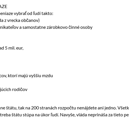
AZE
peniaze vybrať od ľudí takto:
da z vrecka občanov)
dnikateľov a samostatne zárobkovo činné osoby
d 5 mil. eur,
ov, ktorí majú vyššiu mzdu
júcich rodičov
ne štátu, tak na 200 stranách rozpočtu nenájdete ani jedno. Všetk
otreba štátu stúpa na úkor ľudí. Navyše, vláda neprináša za tieto p