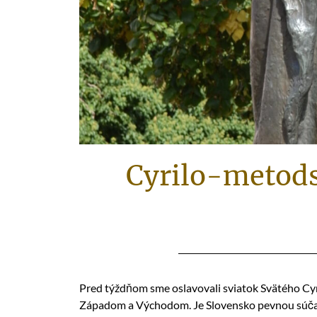
Cyrilo-metods
Pred týždňom sme oslavovali sviatok Svätého Cyr
Západom a Východom. Je Slovensko pevnou súča