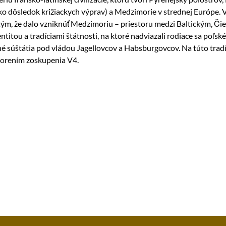
o dôsledok križiackych výprav) a Medzimorie v strednej Európe.
ým, že dalo vzniknúť Medzimoriu – priestoru medzi Baltickým, 
identitou a tradíciami štátnosti, na ktoré nadviazali rodiace sa poľ
é súštátia pod vládou Jagellovcov a Habsburgovcov. Na túto tradíc
tvorením zoskupenia V4.