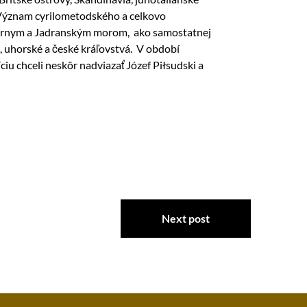
 Význam cyrilometodského a celkovo
Čiernym a Jadranským morom, ako samostatnej
ské, uhorské a české kráľovstvá. V období
iu chceli neskôr nadviazať Józef Piłsudski a
Next post