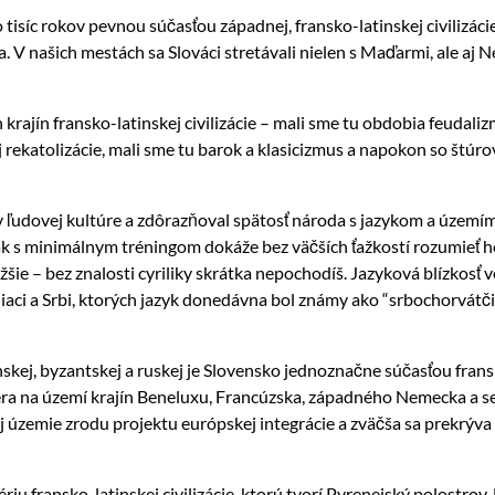
o tisíc rokov pevnou súčasťou západnej, fransko-latinskej civilizá
 V našich mestách sa Slováci stretávali nielen s Maďarmi, ale aj N
.
krajín fransko-latinskej civilizácie – mali sme tu obdobia feudali
j rekatolizácie, mali sme tu barok a klasicizmus a napokon so štú
 ľudovej kultúre a zdôrazňoval spätosť národa s jazykom a územím
k s minimálnym tréningom dokáže bez väčších ťažkostí rozumieť hov
ažšie – bez znalosti cyriliky skrátka nepochodíš. Jazyková blízkosť
iaci a Srbi, ktorých jazyk donedávna bol známy ako “srbochorvátči
nskej, byzantskej a ruskej je Slovensko jednoznačne súčasťou fransk
estiera na území krajín Beneluxu, Francúzska, západného Nemecka a 
aj územie zrodu projektu európskej integrácie a zväčša sa prek
ériu
fransko-latinskej civilizácie, ktorú tvorí Pyrenejský polostrov,