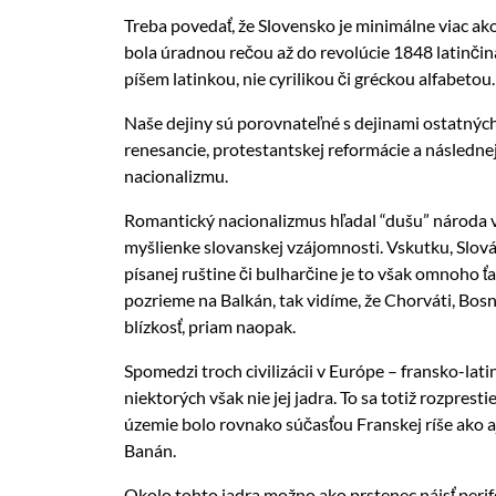
Treba povedať, že Slovensko je minimálne viac ak
bola úradnou rečou až do revolúcie 1848 latinčina.
píšem latinkou, nie cyrilikou či gréckou alfabetou
Naše dejiny sú porovnateľné s dejinami ostatných 
renesancie, protestantskej reformácie a následne
nacionalizmu.
Romantický nacionalizmus hľadal “dušu” národa v
myšlienke slovanskej vzájomnosti. Vskutku, Slová
písanej ruštine či bulharčine je to však omnoho ť
pozrieme na Balkán, tak vidíme, že Chorváti, Bosn
blízkosť, priam naopak.
Spomedzi troch civilizácii v Európe – fransko-lati
niektorých však nie jej jadra. To sa totiž rozpr
územie bolo rovnako súčasťou Franskej ríše ako 
Banán
.
Okolo tohto jadra možno ako prstenec nájsť
perif