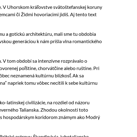
cie. V Uhorskom kráľovstve svätoštefanskej koruny
emcami či Židmi hovoriacimi jidiš. Aj tento text
zmu a gotickú architektúru, mali sme tu obdobia
rovskou generáciou k nám prišla vlna romantického
. V tom období sa intenzívne rozprávalo o
orenej poľštine, chorvátčine alebo ruštine. Pri
 vôbec neznamená kultúrnu blízkosť. Ak sa
na” napriek tomu vôbec necítili k sebe kultúrnu
o-latinskej civilizácie, na rozdiel od názoru
severného Talianska. Zhodou okolností toto
rýva s hospodárskym koridorom známym ako
Modrý
 Britské ostrovy, Škandinávia, juhotalianske