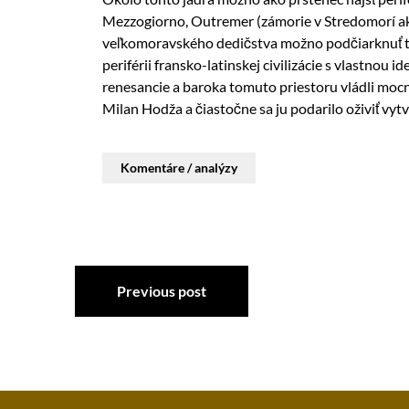
Mezzogiorno, Outremer (zámorie v Stredomorí ak
veľkomoravského dedičstva možno podčiarknuť t
periférii fransko-latinskej civilizácie s vlastnou 
renesancie a baroka tomuto priestoru vládli mocn
Milan Hodža a čiastočne sa ju podarilo oživiť vy
Komentáre / analýzy
Previous post