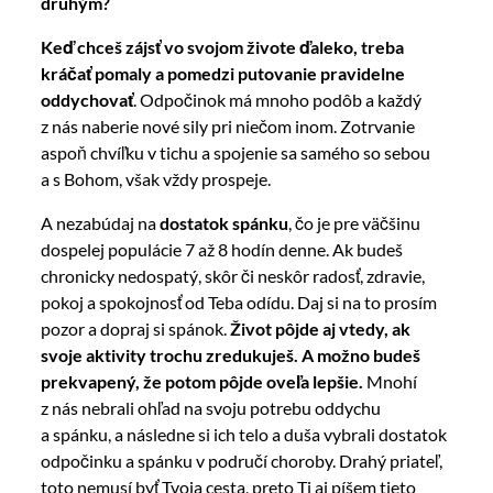
druhým?
Keď chceš zájsť vo svojom živote ďaleko, treba
kráčať pomaly a pomedzi putovanie pravidelne
oddychovať
. Odpočinok má mnoho podôb a každý
z nás naberie nové sily pri niečom inom. Zotrvanie
aspoň chvíľku v tichu a spojenie sa samého so sebou
a s Bohom, však vždy prospeje.
A nezabúdaj na
dostatok spánku
, čo je pre väčšinu
dospelej populácie 7 až 8 hodín denne. Ak budeš
chronicky nedospatý, skôr či neskôr radosť, zdravie,
pokoj a spokojnosť od Teba odídu. Daj si na to prosím
pozor a dopraj si spánok.
Život pôjde aj vtedy, ak
svoje aktivity trochu zredukuješ. A možno budeš
prekvapený, že potom pôjde oveľa lepšie.
Mnohí
z nás nebrali ohľad na svoju potrebu oddychu
a spánku, a následne si ich telo a duša vybrali dostatok
odpočinku a spánku v područí choroby. Drahý priateľ,
toto nemusí byť Tvoja cesta, preto Ti aj píšem tieto