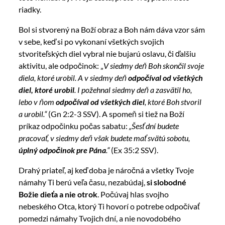
riadky.
Bol si stvorený na Boží obraz a Boh nám dáva vzor sám
v sebe, keď si po vykonaní všetkých svojich
stvoriteľských diel vybral nie bujarú oslavu, či ďalšiu
aktivitu, ale odpočinok: „
V siedmy deň Boh skončil svoje
diela, ktoré urobil. A v siedmy deň
odpočíval od všetkých
diel, ktoré urobil
. I požehnal siedmy deň a zasvätil ho,
lebo v ňom
odpočíval od všetkých diel
, ktoré Boh stvoril
a urobil.“
(Gn 2:2-3 SSV). A spomeň si tiež na Boží
príkaz odpočinku počas sabatu:
„Šesť dní budete
pracovať, v siedmy deň však budete mať svätú sobotu,
úplný odpočinok pre Pána
.“
(Ex 35:2 SSV).
Drahý priateľ, aj keď doba je náročná a všetky Tvoje
námahy Ti berú veľa času, nezabúdaj,
si slobodné
Božie dieťa a nie otrok
. Počúvaj hlas svojho
nebeského Otca, ktorý Ti hovorí o potrebe odpočívať
pomedzi námahy Tvojich dní, a nie novodobého