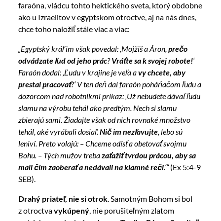
faraóna, vládcu tohto hektického sveta, ktorý obdobne
ako u Izraelitov v egyptskom otroctve, aj na nás dnes,
chce toho naložiť stále viac a viac:
„Egyptský kráľ im však povedal: ‚Mojžiš a Áron,
prečo
odvádzate ľud od jeho prác
?
Vráťte sa k svojej robote!
‘
Faraón dodal: ‚Ľudu v krajine je veľa a
vy chcete, aby
prestal pracovať
?‘ V ten deň dal faraón poháňačom ľudu a
dozorcom nad robotníkmi príkaz: ‚Už nebudete dávať ľudu
slamu na výrobu tehál ako predtým. Nech si slamu
zbierajú sami. Žiadajte však od nich rovnaké množstvo
tehál, aké vyrábali dosiaľ.
Nič im nezľavujte
, lebo sú
leniví. Preto volajú: – Chceme odísť a obetovať svojmu
Bohu. – Tých mužov treba
zaťažiť tvrdou prácou, aby sa
mali čím zaoberať a nedávali na klamné reči
.‘“
(Ex 5:4-9
SEB).
Drahý priateľ, nie si otrok
. Samotným Bohom si bol
z otroctva
vykúpený
, nie porušiteľným zlatom