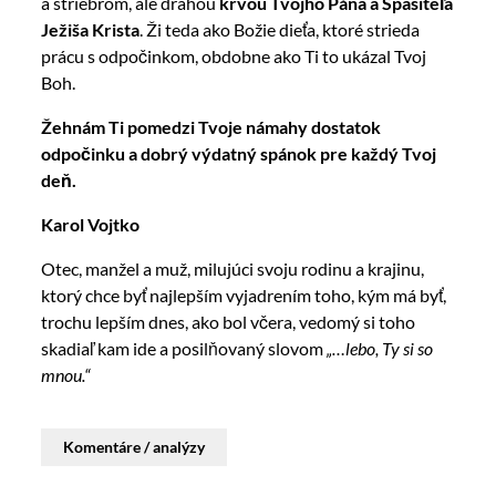
a striebrom, ale drahou
krvou Tvojho Pána a Spasiteľa
Ježiša Krista
. Ži teda ako Božie dieťa, ktoré strieda
prácu s odpočinkom, obdobne ako Ti to ukázal Tvoj
Boh.
Žehnám Ti pomedzi Tvoje námahy dostatok
odpočinku a dobrý výdatný spánok pre každý Tvoj
deň.
Karol Vojtko
Otec, manžel a muž, milujúci svoju rodinu a krajinu,
ktorý chce byť najlepším vyjadrením toho, kým má byť,
trochu lepším dnes, ako bol včera, vedomý si toho
skadiaľ kam ide a posilňovaný slovom
„…lebo, Ty si so
mnou.“
Komentáre / analýzy