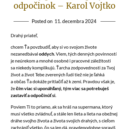
odpočinok – Karol Vojtko
Posted on
11. decembra 2024
Drahý priateľ,
chcem Ťa povzbudiť, aby si vo svojom živote
nezanedbával
oddych
. Viem, tých denných povinností
je neúrekom a mnohé osobné i pracovné záležitosti
sa niekedy komplikujú. Ťarcha zodpovednosti za Tvoj
život a život Tebe zverených ľudí tiež nie je ľahká
a občas Ťa dokáže pritlačiť až k zemi. Pravdou však je,
že
čím viac si uponáhľaný, tým viac sa potrebuješ
zastaviť a odpočinúť si
.
Poviem Ti to priamo, ak sa hráš na supermana, ktorý
musí všetko zvládnuť, a stále len lieta a lieta na obežnej
dráhe svojho života a života svojich drahých, s cieľom
zachrániť všetko, čo sa len dá, pravdepodobne spravíš