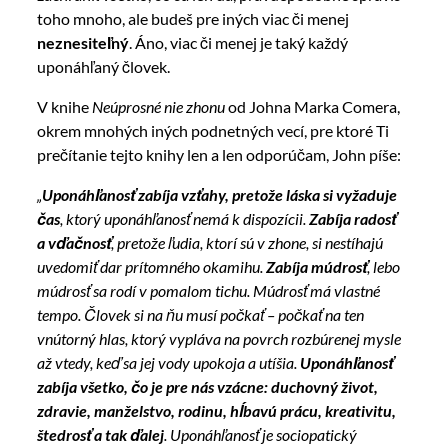
toho mnoho, ale budeš pre iných viac či menej
neznesiteľný
. Áno, viac či menej je taký každý
uponáhľaný človek.
V knihe
Neúprosné nie zhonu
od Johna Marka Comera,
okrem mnohých iných podnetných vecí, pre ktoré Ti
prečítanie tejto knihy len a len odporúčam, John píše:
„
Uponáhľanosť zabíja vzťahy, pretože láska si vyžaduje
čas
, ktorý uponáhľanosť nemá k dispozícii.
Zabíja radosť
a vďačnosť
, pretože ľudia, ktorí sú v zhone, si nestíhajú
uvedomiť dar prítomného okamihu.
Zabíja múdrosť
, lebo
múdrosť sa rodí v pomalom tichu. Múdrosť má vlastné
tempo. Človek si na ňu musí počkať – počkať na ten
vnútorný hlas, ktorý vypláva na povrch rozbúrenej mysle
až vtedy, keď sa jej vody upokoja a utíšia.
Uponáhľanosť
zabíja všetko, čo je pre nás vzácne: duchovný život,
zdravie, manželstvo, rodinu, hĺbavú prácu, kreativitu,
štedrosť a tak ďalej
. Uponáhľanosť je sociopatický