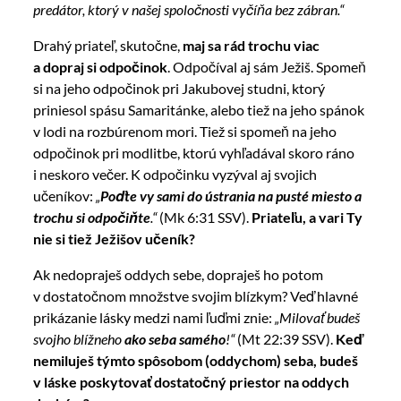
predátor, ktorý v našej spoločnosti vyčíňa bez zábran.“
Drahý priateľ, skutočne,
maj sa rád trochu viac
a dopraj si odpočinok
. Odpočíval aj sám Ježiš. Spomeň
si na jeho odpočinok pri Jakubovej studni, ktorý
priniesol spásu Samaritánke, alebo tiež na jeho spánok
v lodi na rozbúrenom mori. Tiež si spomeň na jeho
odpočinok pri modlitbe, ktorú vyhľadával skoro ráno
i neskoro večer. K odpočinku vyzýval aj svojich
učeníkov:
„
Poďte vy sami do ústrania na pusté miesto a
trochu si odpočiňte
.“
(Mk 6:31 SSV).
Priateľu, a vari Ty
nie si tiež Ježišov učeník?
Ak nedopraješ oddych sebe, dopraješ ho potom
v dostatočnom množstve svojim blízkym? Veď hlavné
prikázanie lásky medzi nami ľuďmi znie:
„Milovať budeš
svojho blížneho
ako seba samého
!“
(Mt 22:39 SSV).
Keď
nemiluješ týmto spôsobom (oddychom) seba, budeš
v láske poskytovať dostatočný priestor na oddych