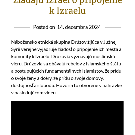
žiadajú Izrael o pripojenie
k Izraelu
Posted on
14. decembra 2024
Nábožensko etnická skupina Drúzov žijúca v Južnej
Sýrii verejne vyjadruje žiadosť o pripojenie ich mesta a
komunity k Izraelu. Drúzovia vyznávajú moslimskú
vieru. Drúzovia sa obávajú rebelov z Islamského štátu
a postupujúcich fundamentálnych islamistov, že prídu
o svoje ženy a dcéry, že prídu o svoje domovy,
dôstojnosť a slobodu. Hovoria to otvorene v nahrávke
v nasledujúcom videu.