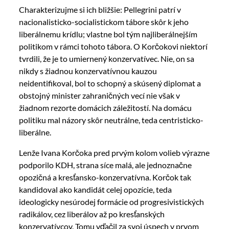
Charakterizujme si ich bližšie: Pellegrini patrí v
nacionalisticko-socialistickom tábore skôr k jeho
liberálnemu krídlu; vlastne bol tým najliberálnejším
politikom v rámci tohoto tábora. O Korčokovi niektorí
tvrdili, že je to umiernený konzervatívec. Nie, on sa
nikdy s žiadnou konzervatívnou kauzou
neidentifikoval, bol to schopný a skúsený diplomat a
obstojný minister zahraničných vecí nie však v
žiadnom rezorte domácich záležitostí. Na domácu
politiku mal názory skôr neutrálne, teda centristicko-
liberálne.
Lenže Ivana Korčoka pred prvým kolom volieb výrazne
podporilo KDH, strana síce malá, ale jednoznačne
opozičná a kresťansko-konzervatívna. Korčok tak
kandidoval ako kandidát celej opozície, teda
ideologicky nesúrodej formácie od progresivistických
radikálov, cez liberálov až po kresťanských
konzervatívcov. Tomu vďačil za svoj úspech v prvom