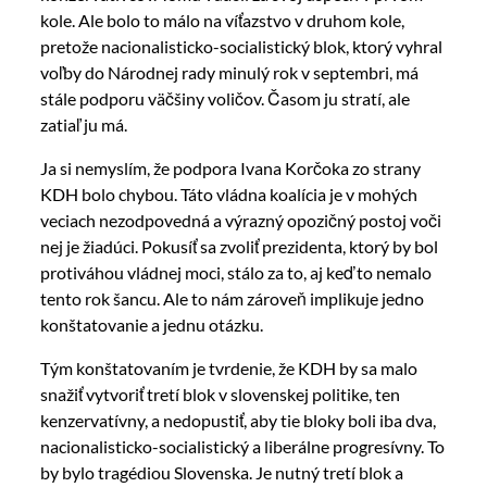
kole. Ale bolo to málo na víťazstvo v druhom kole,
pretože nacionalisticko-socialistický blok, ktorý vyhral
voľby do Národnej rady minulý rok v septembri, má
stále podporu väčšiny voličov. Časom ju stratí, ale
zatiaľ ju má.
Ja si nemyslím, že podpora Ivana Korčoka zo strany
KDH bolo chybou. Táto vládna koalícia je v mohých
veciach nezodpovedná a výrazný opozičný postoj voči
nej je žiadúci. Pokusíť sa zvoliť prezidenta, ktorý by bol
protiváhou vládnej moci, stálo za to, aj keď to nemalo
tento rok šancu. Ale to nám zároveň implikuje jedno
konštatovanie a jednu otázku.
Tým konštatovaním je tvrdenie, že KDH by sa malo
snažiť vytvoriť tretí blok v slovenskej politike, ten
kenzervatívny, a nedopustiť, aby tie bloky boli iba dva,
nacionalisticko-socialistický a liberálne progresívny. To
by bylo tragédiou Slovenska. Je nutný tretí blok a