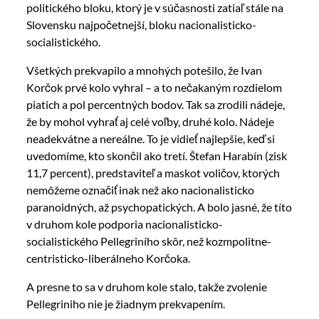
politického bloku, ktorý je v súčasnosti zatiaľ stále na
Slovensku najpočetnejší, bloku nacionalisticko-
socialistického.
Všetkých prekvapilo a mnohých potešilo, že Ivan
Korčok prvé kolo vyhral – a to nečakaným rozdielom
piatich a pol percentných bodov. Tak sa zrodili nádeje,
že by mohol vyhrať aj celé voľby, druhé kolo. Nádeje
neadekvátne a nereálne. To je vidieť najlepšie, keď si
uvedomíme, kto skončil ako tretí. Štefan Harabín (zisk
11,7 percent), predstaviteľ a maskot voličov, ktorých
nemôžeme označiť inak než ako nacionalisticko
paranoidných, až psychopatických. A bolo jasné, že títo
v druhom kole podporia nacionalisticko-
socialistického Pellegriního skôr, než kozmpolitne-
centristicko-liberálneho Korčoka.
A presne to sa v druhom kole stalo, takže zvolenie
Pellegriniho nie je žiadnym prekvapením.