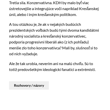
Tretia sila. Konzervatívna. KDH by malo byť viac
ústretovejšie a integrujúce voči napríklad Kresťanskej
únii, alebo i iným kresťanským politikom.
A tou otázkou je, že ak v nejakých budúcich
prezidentských voľbách budú tými dvoma kandidátmi
národný socialista a kresťanský konzervatívec,
podporia progresívni liberáli ako (z ich pohľadu)
menšie zlo toho konzervatívca? Mali by, slušnosť si to
od nich vyžaduje.
Ale že tak urobia, neverím ani na malú chvíľu. Sú to
totiž predovšetkým ideologickí fanatici a extrémisti.
Rozhovory / názory