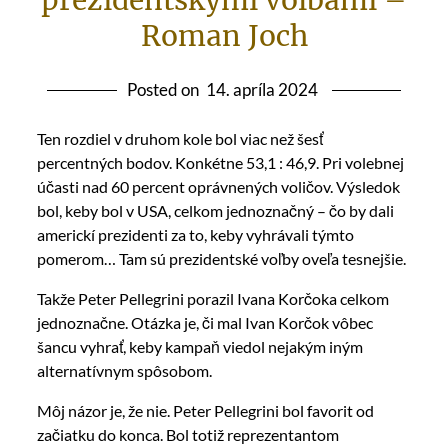
prezidentskými voľbami –
Roman Joch
Posted on
14. apríla 2024
Ten rozdiel v druhom kole bol viac než šesť
percentných bodov. Konkétne 53,1 : 46,9. Pri volebnej
účasti nad 60 percent oprávnených voličov. Výsledok
bol, keby bol v USA, celkom jednoznačný – čo by dali
americkí prezidenti za to, keby vyhrávali týmto
pomerom… Tam sú prezidentské voľby oveľa tesnejšie.
Takže Peter Pellegrini porazil Ivana Korčoka celkom
jednoznačne. Otázka je, či mal Ivan Korčok vôbec
šancu vyhrať, keby kampaň viedol nejakým iným
alternatívnym spôsobom.
Môj názor je, že nie. Peter Pellegrini bol favorit od
začiatku do konca. Bol totiž reprezentantom