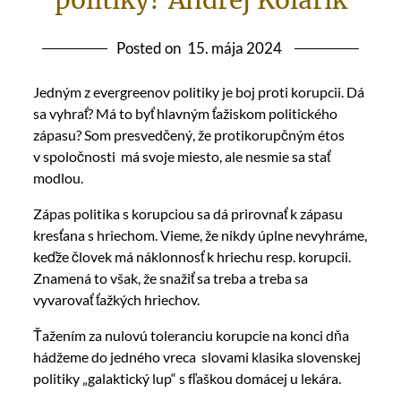
politiky? Andrej Kolárik
Posted on
15. mája 2024
Jedným z evergreenov politiky je boj proti korupcii. Dá
sa vyhrať? Má to byť hlavným ťažiskom politického
zápasu? Som presvedčený, že protikorupčným étos
v spoločnosti má svoje miesto, ale nesmie sa stať
modlou.
Zápas politika s korupciou sa dá prirovnať k zápasu
kresťana s hriechom. Vieme, že nikdy úplne nevyhráme,
keďže človek má náklonnosť k hriechu resp. korupcii.
Znamená to však, že snažiť sa treba a treba sa
vyvarovať ťažkých hriechov.
Ťažením za nulovú toleranciu korupcie na konci dňa
hádžeme do jedného vreca slovami klasika slovenskej
politiky „galaktický lup“ s fľaškou domácej u lekára.