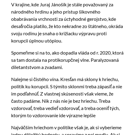
V krajine, kde Juraj Jánošík je stále považovaný za
národného hrdinu a jeho prístup šikovného
obabrávania vrchnosti za úctyhodné gerojstvo, kde
desaťročia platilo, že kto nekradne zo štátneho, okráda
svoju rodinu je snaha o križiacku výpravu proti
korupcii úplnou utópiou.
Spomeňme si na to, ako dopadla vláda od r. 2020, ktorá
sa tam dostala na protikorupčnej vlne. Paralyzovaná
diletantstvom a zvadami.
Nalejme si čistého vína. Kresťan má sklony k hriechu,
politik ku korupcii. S týmito sklonmi treba zápasiť a nie
im podľahnúť. Z vlastnej skúsenosti však vieme, že
často padáme. Nik z nás nie je bez hriechu. Treba
vzdorovať, treba vedieť vzdorovať, a treba oceniť tých,
ktorým to vzdorovanie ide výrazne lepšie
Najväčším hriechom v politike však je, ak si vyberieme
jednu dôležitú hodnotu, a spravíme z nej modlu. Ak si