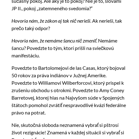
súčasný pokoj. Ale aký je to pokoj? Nie je to, slovami
JP II., pokoj „zatemneného svedomia?“
Hovoria nám, že zákon aj tak nič nerieši
. Ak nerieši, tak
prečo taký odpor?
Hovoria nám, že nemáme šancu nič zmeniť
. Nemáme
šancu? Povedzte to tým, ktorí prišli na sviečkovú
manifestáciu.
Povedzte to Bartolomejovi de las Casas, ktorý bojoval
50 rokov za práva indiánov v Južnej Amerike.
Povedzte to Williamovi Wilberforcovi, ktorý prispel k
zrušeniu obchodu s otrokmi. Povedzte to Amy Coney
Barretovej, ktorej hlas na Najvyšom súde v Spojených
štátoch pomohol zvrátiť nespravodlivé kvázi federálne
právo na potrat.
Nie, skutočná sloboda neznamená vybrať si pštrosí
život rezignácie! Znamená v každej situácii si vybrať si