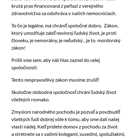
krutá prax financovaná z peňazí z verejného
zdravotníctva sa odohráva v našich nemocniciach.
To čo je legálne, má chrániť spoločné dobro. Zákon,
ktorý umožňuje zabiť nevinný ľudský život, je proti
človeku, je nemorálny, je neľudský…je to mordorský
zákon!
Prišli sme sem, aby náš hlas zaznel do celej
spoločnosti:
Tento nespravodlivý zákon musíme zrušiť!
Skutočne slobodná spoločnosť chráni ľudský život
všetkých rovnako.
Zmyslom národného pochodu je pozvať a povzbudiť
všetkých ľudí dobrej vôle k tomu, aby sme dali našej
vlasti nádej. Keď prídete domov z pochodu za život
a stretnete sa s vašimi kolegami, susedmi, spolužiakmi,