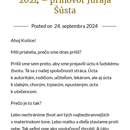
2024 – príhovor Juraja
Šústa
Posted on
24. septembra 2024
Ahoj Košice!
Milí priatelia, prečo sme dnes prišli?
Prišli sme sem preto, aby sme prejavili úctu k ľudskému
životu. Tá sa z našej spoločnosti stráca. Úcta
k autoritám, rodičom, učiteľom, lekárom, ale aj úcta
k slabým, chorým, trpiacim, opusteným, úcta
k utečencom.
Prečo je to tak?
Lebo nechránime život ani tých najbezbrannejších
v materinskom lone. Lebo matku a dieťa staviame proti
sebe. Tak veľmi sme ako spoločnosť zhrubli. A táto