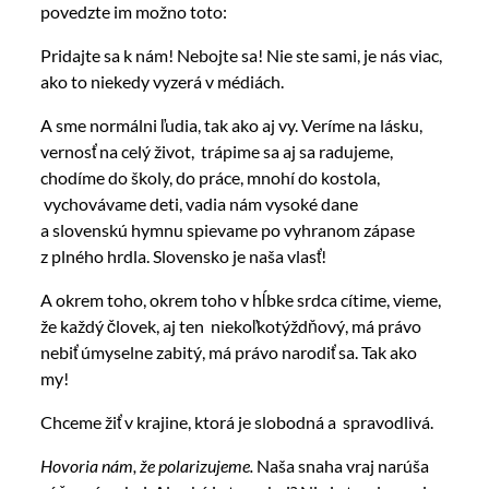
povedzte im možno toto:
Pridajte sa k nám! Nebojte sa! Nie ste sami, je nás viac,
ako to niekedy vyzerá v médiách.
A sme normálni ľudia, tak ako aj vy. Veríme na lásku,
vernosť na celý život, trápime sa aj sa radujeme,
chodíme do školy, do práce, mnohí do kostola,
vychovávame deti, vadia nám vysoké dane
a slovenskú hymnu spievame po vyhranom zápase
z plného hrdla. Slovensko je naša vlasť!
A okrem toho, okrem toho v hĺbke srdca cítime, vieme,
že každý človek, aj ten niekoľkotýždňový, má právo
nebiť úmyselne zabitý, má právo narodiť sa. Tak ako
my!
Chceme žiť v krajine, ktorá je slobodná a spravodlivá.
Hovoria nám, že polarizujeme.
Naša snaha vraj narúša