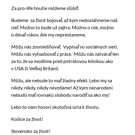
Za pro-life hnutie môžeme sľúbiť:
Budeme za život bojovať, až kým nedosiahneme náš
cieľ. Možno to bude už zajtra. Možno o rok, možno
o desať rokov. Ale my neprestaneme.
Môžu nás zosmiešňovať. Vypínať so sociálnych sietí.
Môžu nás vyhadzovať z práce. Môžu nás zatvárať len
za to, že sa modlíme pred potratovou klinikou ako
v USA či Veľkej Británii.
Môžu, ale nebude to mať žiadny efekt. Lebo my sa
nikdy, nikdy, nikdy nevzdáme! Až kým nenarodení
nebudú mať rovnakú slobodu narodiť sa ako my!
Lebo to nám hovorí skutočná úcta k životu.
Košice za život!
Slovensko za život!