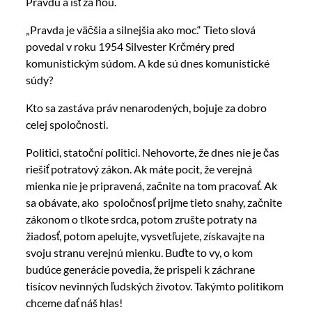
Pravdu a ísť za ňou.
„Pravda je väčšia a silnejšia ako moc.“ Tieto slová
povedal v roku 1954 Silvester Krčméry pred
komunistickým súdom. A kde sú dnes komunistické
súdy?
Kto sa zastáva práv nenarodených, bojuje za dobro
celej spoločnosti.
Politici, statoční politici. Nehovorte, že dnes nie je čas
riešiť potratový zákon. Ak máte pocit, že verejná
mienka nie je pripravená, začnite na tom pracovať. Ak
sa obávate, ako spoločnosť prijme tieto snahy, začnite
zákonom o tlkote srdca, potom zrušte potraty na
žiadosť, potom apelujte, vysvetľujete, získavajte na
svoju stranu verejnú mienku. Buďte to vy, o kom
budúce generácie povedia, že prispeli k záchrane
tisícov nevinných ľudských životov. Takýmto politikom
chceme dať náš hlas!