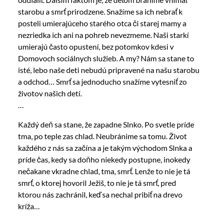
starobu a smrť prirodzene. Snažíme sa ich nebrať k
posteli umierajúceho starého otca či starej mamy a
nezriedka ich ani na pohreb nevezmeme. Naši starkí
umierajú často opustení, bez potomkov kdesi v
Domovoch sociálnych služieb. A my? Nám sa stane to
isté, lebo naše deti nebudú pripravené na našu starobu
a odchod… Smrť sa jednoducho snažíme vytesniť zo
životov našich detí.
…
Každý deň sa stane, že zapadne Slnko. Po svetle príde
tma, po teple zas chlad. Neubránime sa tomu. Život
každého z nás sa začína a je takým východom Slnka a
príde čas, kedy sa doňho niekedy postupne, inokedy
nečakane vkradne chlad, tma, smrť. Lenže to nie je tá
smrť, o ktorej hovoril Ježiš, to nie je tá smrť, pred
ktorou nás zachránil, keď sa nechal pribiť na drevo
kríža…