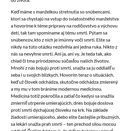
Keď máme s manželkou stretnutia so snúbencami,
ktorí sa chystajú na vstup do sviatostného manželstva
a hovoríme k téme prípravy na rodičovstvo a výchovu
detí, tak tam spomíname aj tému smrti. Pýtam sa
snúbencov, kto z nich je imúnny voči smrti. Ešte sa
nikdy na túto otázku nezdvihla ani jedna ruka. Nikto z
nás sa nevyhne smrti. Ani ja, ani vy. Je teda tak, ako
chlad či tma prirodzenou súčasťou našich životov.
Mnohí z nás bojujú proti smrti, snažia sa ju oddialiť u
seba i u svojich blízkych. Hovorím teraz o situáciách,
keď už človek odchádza, skutočne odchádza zmierený
a my mu v tom bránime modernou medicínou.
Medicína totiž pokročila a zatiaľ čo kedysi sa snažila
zmierniť utrpenie umierajúcich, dnes bojuje doslova
proti smrti dýchajúcej človeku na krk. Na základe
žiadosti umierajúceho, alebo ešte častejšie príbuzných,
sa lekári snažia prah smrti – ten prechod silou mocou
oddialiť. Ďalším faktom je, že deťom bránime vnímať