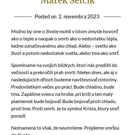
Marek Šefčík
Posted on
2. novembra 2023
Možno by sme o živote mohli v istom zmysle hovoriť
ako o teple a naopak o smrti ako o nedostatku tepla,
bežne označovanému ako chlad. Alebo – svetlo ako
život a potom nedostatok svetla, alebo tma ako smrť.
Spomíname na svojich blízkych, ktorí nás predišli do
večnosti a prekročili prah smrti. Nielen dnes, ale aj v
nasledujúcich dňoch budeme navštevovať cintoríny.
Predovšetkým večer, po práci. Bude chladno, bude
tma. Zapálime sviecu na hrobe, pri kríži a ten malý
plamienok bude bojovať. Bude bojovať proti chladu,
proti tme. Proti smrti. Je to symbol Krista, ktorý smrť
porazil.
Neznamená to však, že neumrieme. Prejdeme smrťou
do života.