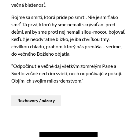
večná blaženosť.
Bojme sa smrti, ktorá príde po smrti. Nie je smrť ako
smrť. Tá prvá, ktorú by sme nemali skrývať ani pred
deťmi, ani by sme proti nej nemali silou-mocou bojovať,
keď už je neodvratne blízko, je iba chvíľkou tmy,
chvíľkou chladu, prahom, ktorý nás prenáša – veríme,
do večného Božieho objatia.
“Odpočinutie večné daj všetkým zomrelým Pane a
Svetlo večné nech im svieti, nech odpočívajú v pokoji.
Objím ich svojim milosrdenstvom.”
Rozhovory / názory