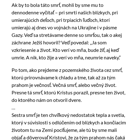
Ak by to bola táto smrť, mohli by sme mu to
dennodenne vyčítať – pri smrti našich blízkych, pri
umierajúcich deťoch, pri trpiacich ľuďoch, ktorí
umierajú aj dnes vo vojnách na Ukrajine i v pásme
Gazy. Veď sa stretávame denne so smrťou, tak o akej
záchrane Ježiš hovoril? Veď povedal: „Ja som
vzkriesenie a život. Kto verí vo mňa, bude žiť, aj keď
umrie. A nik, kto žije a verí vo mňa, neumrie naveky.“
Po tom, ako prejdeme z pozemského života cez smrť,
ktorú prirovnávame k chladu a tme, tak až za tým
prahom je večnosť. Večná smrť, alebo večný život.
Presne tá smrť, ktorú Kristus porazil, presne ten život,
do ktorého nám on otvoril dvere.
…
Sestra smrť je ten chvíľkový nedostatok tepla a svetla,
ktorý v súvislosti s odlúčením od blízkych a končiacim
životom tu na Zemi pociťujeme, ale tú by sme mali
objať a dôverovať Kristovi, že za tým prahom nás čaká