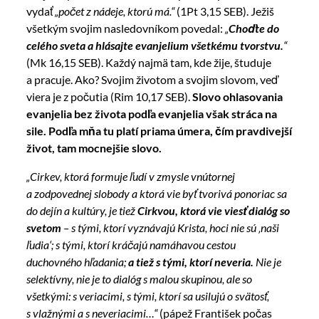
vydať
„počet z nádeje, ktorú má.“
(1Pt 3,15 SEB). Ježiš
všetkým svojim nasledovníkom povedal:
„
Choďte do
celého sveta a hlásajte evanjelium všetkému tvorstvu.
“
(Mk 16,15 SEB). Každý najmä tam, kde žije, študuje
a pracuje. Ako? Svojim životom a svojim slovom, veď
viera je z počutia (Rim 10,17 SEB).
Slovo ohlasovania
evanjelia bez života podľa evanjelia však stráca na
sile.
Podľa mňa tu platí priama úmera, čím pravdivejší
život, tam mocnejšie slovo.
„Cirkev, ktorá formuje ľudí v zmysle vnútornej
a zodpovednej slobody a ktorá vie byť tvorivá ponoriac sa
do dejín a kultúry, je tiež
Cirkvou, ktorá vie viesť dialóg so
svetom
– s tými, ktorí vyznávajú Krista, hoci nie sú ‚naši
ľudia‘; s tými, ktorí kráčajú namáhavou cestou
duchovného hľadania;
a tiež s tými, ktorí neveria.
Nie je
selektívny, nie je to dialóg s malou skupinou, ale so
všetkými: s veriacimi, s tými, ktorí sa usilujú o svätosť,
s vlažnými a s neveriacimi…“
(pápež František počas