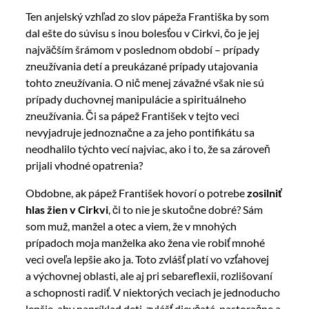
Ten anjelský vzhľad zo slov pápeža Františka by som
dal ešte do súvisu s inou bolesťou v Cirkvi, čo je jej
najväčším šrámom v poslednom období – prípady
zneužívania detí a preukázané prípady utajovania
tohto zneužívania. O nič menej závažné však nie sú
prípady duchovnej manipulácie a spirituálneho
zneužívania. Či sa pápež František v tejto veci
nevyjadruje jednoznačne a za jeho pontifikátu sa
neodhalilo týchto vecí najviac, ako i to, že sa zároveň
prijali vhodné opatrenia?
Obdobne, ak pápež František hovorí o potrebe
zosilniť
hlas žien v Cirkvi
, či to nie je skutočne dobré? Sám
som muž, manžel a otec a viem, že v mnohých
prípadoch moja manželka ako žena vie robiť mnohé
veci oveľa lepšie ako ja. Toto zvlášť platí vo vzťahovej
a výchovnej oblasti, ale aj pri sebareflexii, rozlišovaní
a schopnosti radiť. V niektorých veciach je jednoducho
lepšie, aby napríklad deti, zvlášť dievčatá, pastoračne a