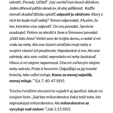
odvetil: ‚Povedz, Učiteľ!‘ ‚Istý veriteľ mal dvoch dlžníkov.
Jeden dlhoval päťsto denárov, druhý päťdesiat. Keďže
nemali skadiaľ dlžobu splatiť,
odpustil ju obidvom
. Ktorý z
nich ho bude mať radšej?‘ Šimon odpovedal: ‚Myslím, že
ten, ktorému viac odpustil.‘ On mu povedal: ‚Správne
usudzuješ.‘ Potom sa obrátil k žene a Šimonovi povedal:
„Vidíš túto ženu? Vošiel som do tvojho domu, a nedal si mi
vodu na nohy. Ale ona slzami zmáčala moje nohy a
svojimi vlasmi ich poutierala. Nepobozkal si ma. Ale ona
odvtedy, ako som vošiel, neprestala mi nohy bozkávať.
Hlavu si mi olejom nepomazal. Ona mi voňavým olejom
nohy natrela. Preto ti hovorím: Odpúšťajú sa jej mnohé
hriechy, lebo veľmi miluje.
Komu sa menej odpúšťa,
menej miluje.
‘“
(Lk 7, 40-47 SSV).
Trochu tvrdšími slovami to vyjadril aj apoštol Jakub vo
svojom liste:
„Súd bez milosrdenstva čaká totiž toho, kto
nepreukázal milosrdenstvo. Ale
milosrdenstvo sa
vyvyšuje nad súdom
.“
(Jak 2,13 SSV).