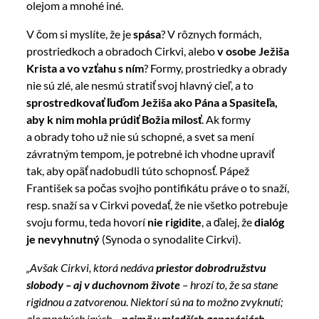
olejom a mnohé iné.
V čom si myslíte, že je
spása
? V rôznych formách,
prostriedkoch a obradoch Cirkvi, alebo
v osobe Ježiša
Krista a vo vzťahu s ním
? Formy, prostriedky a obrady
nie sú zlé, ale nesmú stratiť svoj hlavný cieľ, a to
sprostredkovať ľuďom Ježiša ako Pána a Spasiteľa,
aby k nim mohla prúdiť Božia milosť
. Ak formy
a obrady toho už nie sú schopné, a svet sa mení
závratným tempom, je potrebné ich vhodne upraviť
tak, aby opäť nadobudli túto schopnosť. Pápež
František sa počas svojho pontifikátu práve o to snaží,
resp. snaží sa v Cirkvi povedať, že nie všetko potrebuje
svoju formu, teda hovorí
nie rigidite
, a ďalej, že
dialóg
je nevyhnutný
(Synoda o synodalite Cirkvi).
„Avšak Cirkvi, ktorá nedáva
priestor dobrodružstvu
slobody
– aj v duchovnom živote
– hrozí to, že sa stane
rigidnou a zatvorenou. Niektorí sú na to možno zvyknutí;
ale mnohých iných –
najmä v mladších generáciách –