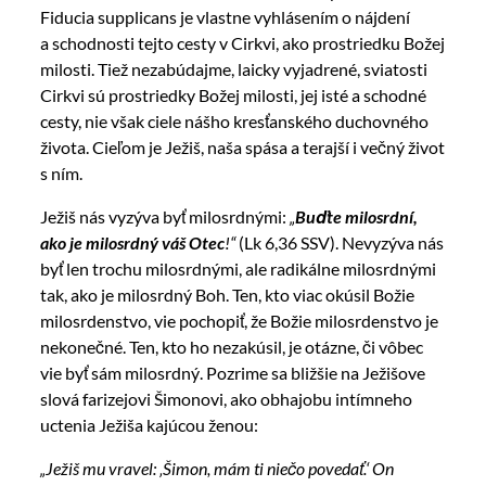
Fiducia supplicans je vlastne vyhlásením o nájdení
a schodnosti tejto cesty v Cirkvi, ako prostriedku Božej
milosti. Tiež nezabúdajme, laicky vyjadrené, sviatosti
Cirkvi sú prostriedky Božej milosti, jej isté a schodné
cesty, nie však ciele nášho kresťanského duchovného
života. Cieľom je Ježiš, naša spása a terajší i večný život
s ním.
Ježiš nás vyzýva byť milosrdnými:
„
Buďte milosrdní,
ako je milosrdný váš Otec
!“
(Lk 6,36 SSV). Nevyzýva nás
byť len trochu milosrdnými, ale radikálne milosrdnými
tak, ako je milosrdný Boh. Ten, kto viac okúsil Božie
milosrdenstvo, vie pochopiť, že Božie milosrdenstvo je
nekonečné. Ten, kto ho nezakúsil, je otázne, či vôbec
vie byť sám milosrdný. Pozrime sa bližšie na Ježišove
slová farizejovi Šimonovi, ako obhajobu intímneho
uctenia Ježiša kajúcou ženou:
„Ježiš mu vravel: ‚Šimon, mám ti niečo povedať.‘ On