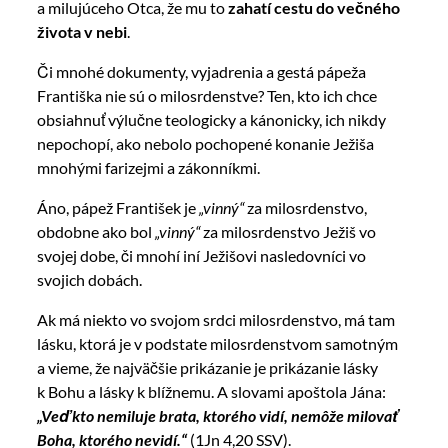
a milujúceho Otca, že mu to
zahatí cestu do večného
života v nebi
.
Či mnohé dokumenty, vyjadrenia a gestá pápeža
Františka nie sú o milosrdenstve? Ten, kto ich chce
obsiahnuť výlučne teologicky a kánonicky, ich nikdy
nepochopí, ako nebolo pochopené konanie Ježiša
mnohými farizejmi a zákonníkmi.
Áno, pápež František je
„vinný“
za milosrdenstvo,
obdobne ako bol
„vinný“
za milosrdenstvo Ježiš vo
svojej dobe, či mnohí iní Ježišovi nasledovníci vo
svojich dobách.
Ak má niekto vo svojom srdci milosrdenstvo, má tam
lásku, ktorá je v podstate milosrdenstvom samotným
a vieme, že najväčšie prikázanie je prikázanie lásky
k Bohu a lásky k blížnemu. A slovami apoštola Jána:
„Veď kto nemiluje brata, ktorého vidí, nemôže milovať
Boha, ktorého nevidí.“
(1Jn 4,20 SSV).