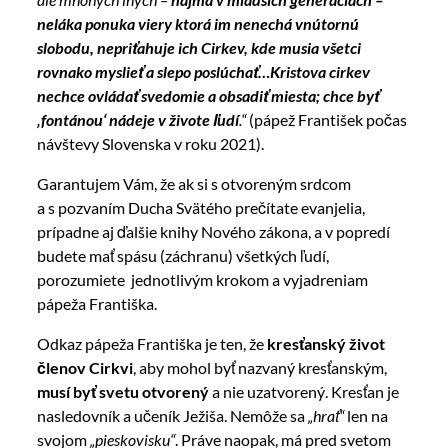
neláka ponuka viery ktorá im nenechá vnútornú
slobodu, nepriťahuje ich Cirkev, kde musia všetci
rovnako myslieť a slepo poslúchať…Kristova cirkev
nechce ovládať svedomie a obsadiť miesta; chce byť
‚fontánou‘ nádeje v živote ľudí
.“
(pápež František počas
návštevy Slovenska v roku 2021).
Garantujem Vám, že ak si s otvoreným srdcom
a s pozvaním Ducha Svätého prečítate evanjelia,
prípadne aj ďalšie knihy Nového zákona, a v popredí
budete mať spásu (záchranu) všetkých ľudí,
porozumiete jednotlivým krokom a vyjadreniam
pápeža Františka.
Odkaz pápeža Františka je ten, že
kresťanský život
členov Cirkvi
, aby mohol byť nazvaný kresťanským,
musí byť svetu otvorený
a nie uzatvorený. Kresťan je
nasledovník a učeník Ježiša. Nemôže sa
„hrať“
len na
svojom
„pieskovisku“
. Práve naopak, má pred svetom