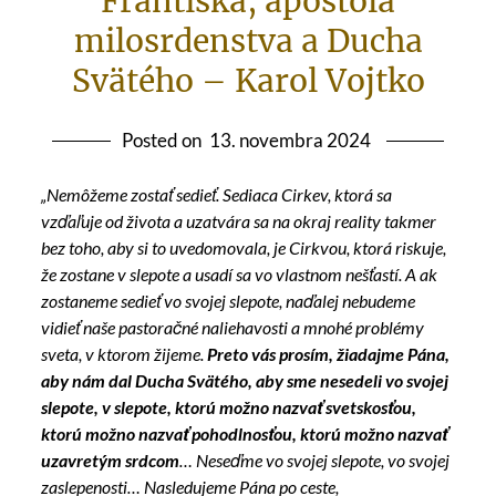
Františka, apoštola
milosrdenstva a Ducha
Svätého – Karol Vojtko
Posted on
13. novembra 2024
„Nemôžeme zostať sedieť. Sediaca Cirkev, ktorá sa
vzďaľuje od života a uzatvára sa na okraj reality takmer
bez toho, aby si to uvedomovala, je Cirkvou, ktorá riskuje,
že zostane v slepote a usadí sa vo vlastnom nešťastí. A ak
zostaneme sedieť vo svojej slepote, naďalej nebudeme
vidieť naše pastoračné naliehavosti a mnohé problémy
sveta, v ktorom žijeme.
Preto vás prosím, žiadajme Pána,
aby nám dal Ducha Svätého, aby sme nesedeli vo svojej
slepote, v slepote, ktorú možno nazvať svetskosťou,
ktorú možno nazvať pohodlnosťou, ktorú možno nazvať
uzavretým srdcom
… Neseďme vo svojej slepote, vo svojej
zaslepenosti… Nasledujeme Pána po ceste,