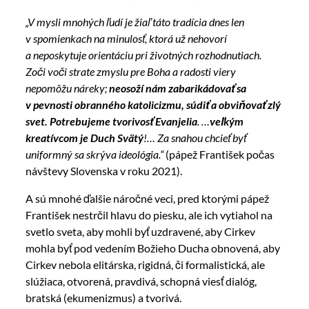
„V mysli mnohých ľudí je žiaľ táto tradícia dnes len
v spomienkach na minulosť, ktorá už nehovorí
a neposkytuje orientáciu pri životných rozhodnutiach.
Zoči voči strate zmyslu pre Boha a radosti viery
nepomôžu náreky;
neosoží nám zabarikádovať sa
v pevnosti obranného katolicizmu, súdiť a obviňovať zlý
svet. Potrebujeme tvorivosť Evanjelia
. …
veľkým
kreatívcom je Duch Svätý
!… Za snahou chcieť byť
uniformný sa skrýva ideológia.“
(pápež František počas
návštevy Slovenska v roku 2021).
A sú mnohé ďalšie náročné veci, pred ktorými pápež
František nestrčil hlavu do piesku, ale ich vytiahol na
svetlo sveta, aby mohli byť uzdravené, aby Cirkev
mohla byť pod vedením Božieho Ducha obnovená, aby
Cirkev nebola elitárska, rigidná, či formalistická, ale
slúžiaca, otvorená, pravdivá, schopná viesť dialóg,
bratská (ekumenizmus) a tvorivá.