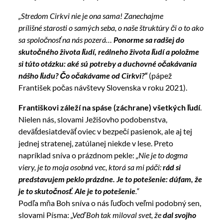
„Stredom Cirkvi nie je ona sama! Zanechajme
prílišné starosti o samých seba, o naše štruktúry či o to ako
sa spoločnosť na nás pozerá…
Ponorme sa radšej do
skutočného života ľudí, reálneho života ľudí a položme
si túto otázku: aké sú potreby a duchovné očakávania
nášho ľudu? Čo očakávame od Cirkvi?“
(pápež
František počas návštevy Slovenska v roku 2021).
Františkovi záleží na spáse (záchrane) všetkých ľudí
.
Nielen nás, slovami Ježišovho podobenstva,
deväťdesiatdeväť oviec v bezpečí pasienok, ale aj tej
jednej stratenej, zatúlanej niekde v lese. Preto
napríklad sníva o prázdnom pekle:
„Nie je to dogma
viery, je to moja osobná vec, ktorá sa mi páči:
rád si
predstavujem peklo prázdne. Je to potešenie: dúfam, že
je to skutočnosť. Ale je to potešenie
.“
Podľa mňa Boh sníva o nás ľuďoch veľmi podobný sen,
slovami Písma:
„Veď Boh tak miloval svet, že
dal svojho