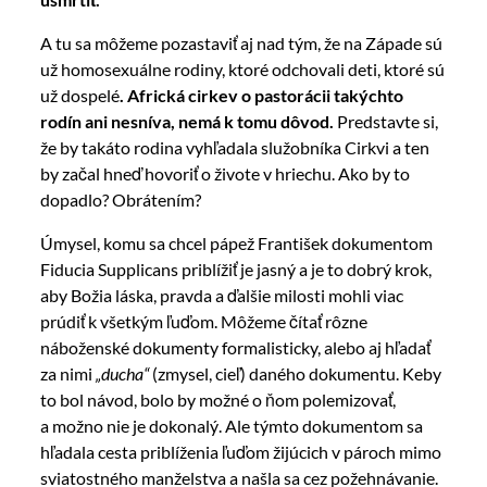
A tu sa môžeme pozastaviť aj nad tým, že na Západe sú
už homosexuálne rodiny, ktoré odchovali deti, ktoré sú
už dospelé
. Africká cirkev o pastorácii takýchto
rodín ani nesníva, nemá k tomu dôvod.
Predstavte si,
že by takáto rodina vyhľadala služobníka Cirkvi a ten
by začal hneď hovoriť o živote v hriechu. Ako by to
dopadlo? Obrátením?
Úmysel, komu sa chcel pápež František dokumentom
Fiducia Supplicans priblížiť je jasný a je to dobrý krok,
aby Božia láska, pravda a ďalšie milosti mohli viac
prúdiť k všetkým ľuďom. Môžeme čítať rôzne
náboženské dokumenty formalisticky, alebo aj hľadať
za nimi
„ducha“
(zmysel, cieľ) daného dokumentu. Keby
to bol návod, bolo by možné o ňom polemizovať,
a možno nie je dokonalý. Ale týmto dokumentom sa
hľadala cesta priblíženia ľuďom žijúcich v pároch mimo
sviatostného manželstva a našla sa cez požehnávanie.