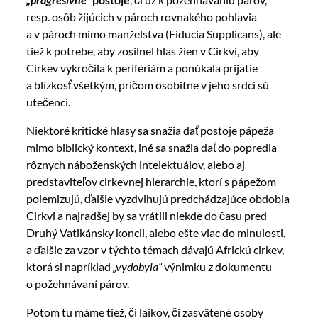
resp. osôb žijúcich v pároch rovnakého pohlavia
a v pároch mimo manželstva (Fiducia Supplicans), ale
tiež k potrebe, aby zosilnel hlas žien v Cirkvi, aby
Cirkev vykročila k perifériám a ponúkala prijatie
a blízkosť všetkým, pričom osobitne v jeho srdci sú
utečenci.
Niektoré kritické hlasy sa snažia dať postoje pápeža
mimo biblický kontext, iné sa snažia dať do popredia
rôznych náboženských intelektuálov, alebo aj
predstaviteľov cirkevnej hierarchie, ktorí s pápežom
polemizujú, ďalšie vyzdvihujú predchádzajúce obdobia
Cirkvi a najradšej by sa vrátili niekde do času pred
Druhý Vatikánsky koncil, alebo ešte viac do minulosti,
a ďalšie za vzor v týchto témach dávajú Africkú cirkev,
ktorá si napríklad
„vydobyla“
výnimku z dokumentu
o požehnávaní párov.
Potom tu máme tiež, či laikov, či zasvätené osoby