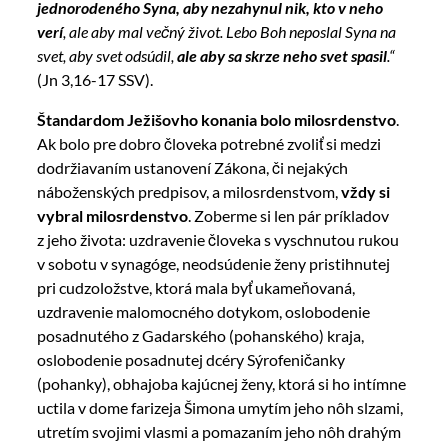
jednorodeného Syna, aby nezahynul nik, kto v neho
verí
, ale aby mal večný život. Lebo Boh neposlal Syna na
svet, aby svet odsúdil,
ale aby sa skrze neho svet spasil
.“
(Jn 3,16-17 SSV).
Štandardom Ježišovho konania bolo milosrdenstvo
.
Ak bolo pre dobro človeka potrebné zvoliť si medzi
dodržiavaním ustanovení Zákona, či nejakých
náboženských predpisov, a milosrdenstvom,
vždy si
vybral milosrdenstvo
. Zoberme si len pár príkladov
z jeho života: uzdravenie človeka s vyschnutou rukou
v sobotu v synagóge, neodsúdenie ženy pristihnutej
pri cudzoložstve, ktorá mala byť ukameňovaná,
uzdravenie malomocného dotykom, oslobodenie
posadnutého z Gadarského (pohanského) kraja,
oslobodenie posadnutej dcéry Sýrofeničanky
(pohanky), obhajoba kajúcnej ženy, ktorá si ho intímne
uctila v dome farizeja Šimona umytím jeho nôh slzami,
utretím svojimi vlasmi a pomazaním jeho nôh drahým