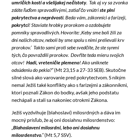
umrlčích kostí a všelijakej nečistoty
. Tak aj vy sa zvonka
zdáte ľuďom spravodlivými, zatiaľ čo vnútri
ste plní
pokrytectva a neprávosti
. Beda vám, zákonníci a farizeji,
pokrytci
! Staviate hrobky prorokom a ozdobujete
pomníky spravodlivých. Hovoríte: ‚Keby sme boli žili za
dní našich otcov, neboli by sme spolu s nimi prelievali krv
prorokov.‘ Takto sami proti sebe svedčíte, že ste synmi
tých, čo povraždili prorokov. Dovŕšte teda mieru svojich
otcov!
Hadi, vreteničie plemeno
! Ako uniknete
odsúdeniu do pekla?“
(Mt 23,15 a 27-33 SEB). Skutočne
silné slová ako varovanie pred pokrytectvom. S nikým
nemal Ježiš také konflikty ako s farizejmi a zákonníkmi,
ktorí poznali Zákon do bodky, avšak jeho podstatu
nechápali a stali sa nakoniec otrokmi Zákona.
Ježiš vyzdvihuje (blahoslaví) milosrdných a dáva im
mocný prísľub, že aj oni dosiahnu milosrdenstvo:
„
Blahoslavení milosrdní, lebo oni dosiahnu
milosrdenstvo
.“
(Mt 5,7 SSV).