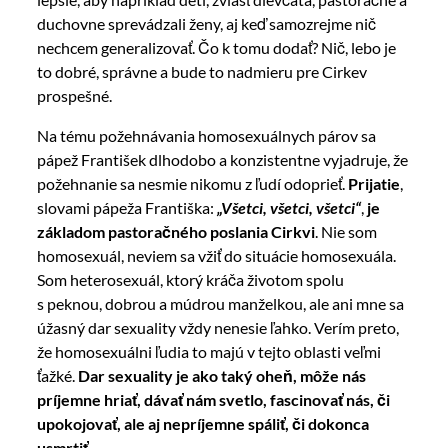
duchovne sprevádzali ženy, aj keď samozrejme nič
nechcem generalizovať. Čo k tomu dodať? Nič, lebo je
to dobré, správne a bude to nadmieru pre Cirkev
prospešné.
Na tému požehnávania homosexuálnych párov sa
pápež František dlhodobo a konzistentne vyjadruje, že
požehnanie sa nesmie nikomu z ľudí odoprieť.
Prijatie
,
slovami pápeža Františka:
„Všetci, všetci, všetci“
,
je
základom pastoračného poslania Cirkvi
. Nie som
homosexuál, neviem sa vžiť do situácie homosexuála.
Som heterosexuál, ktorý kráča životom spolu
s peknou, dobrou a múdrou manželkou, ale ani mne sa
úžasný dar sexuality vždy nenesie ľahko. Verím preto,
že homosexuálni ľudia to majú v tejto oblasti veľmi
ťažké.
Dar sexuality je ako taký oheň, môže nás
príjemne hriať, dávať nám svetlo, fascinovať nás, či
upokojovať, ale aj nepríjemne spáliť, či dokonca
usmrtiť.