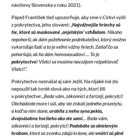
návštevy Slovenska v roku 2021).
Pápež František tiež upozorňuje, aby sme v Cirkvi vyšli
z pokrytectva, jeho slovami:
„
Najvážnejšie hriechy sú
tie, ktoré sú maskované ‚anjelským‘ vzhľadom.
Nikoho
nepohorší, ak dám požehnanie podnikateľovi, ktorý možno
vykorisťuje ľudí: a to je veľmi vážny hriech. Zatiaľ čo sa
pohoršujú, ak ho dám homosexuálovi…. To je
pokrytectvo
! Všetci sa musíme navzájom rešpektovať.
Všetci!“.
Pokrytectvo neznášal aj sám Ježiš. Na nijaké iné zlo
nepoužil tak tvrdé slová ako na tých, ktorí žili
v pokrytectve:
„Beda vám, zákonníci a farizeji, pokrytci!
Obchádzate more i súš, aby ste získali jedného prozelytu,
a keď sa ním stane,
urobíte z neho syna pekla,
dvojnásobne horšieho ako ste sami
…
Beda vám,
zákonníci a farizeji, pokrytci!
Podobáte sa obieleným
hrobom
, ktoré sa zvonku zdajú krásne, ale
vnútri sú plné