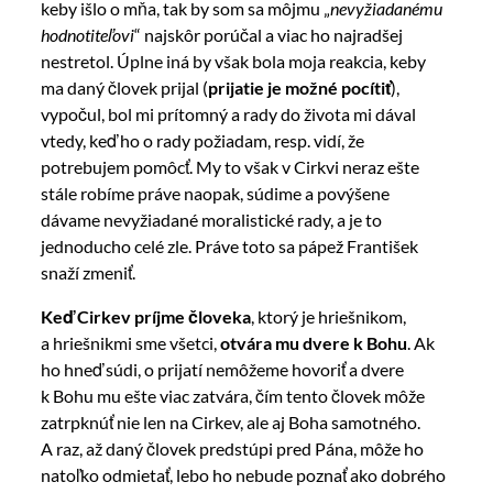
keby išlo o mňa, tak by som sa môjmu „
nevyžiadanému
hodnotiteľovi
“ najskôr porúčal a viac ho najradšej
nestretol. Úplne iná by však bola moja reakcia, keby
ma daný človek prijal (
prijatie je možné pocítiť
),
vypočul, bol mi prítomný a rady do života mi dával
vtedy, keď ho o rady požiadam, resp. vidí, že
potrebujem pomôcť. My to však v Cirkvi neraz ešte
stále robíme práve naopak, súdime a povýšene
dávame nevyžiadané moralistické rady, a je to
jednoducho celé zle. Práve toto sa pápež František
snaží zmeniť.
Keď Cirkev príjme človeka
, ktorý je hriešnikom,
a hriešnikmi sme všetci,
otvára mu dvere k Bohu
. Ak
ho hneď súdi, o prijatí nemôžeme hovoriť a dvere
k Bohu mu ešte viac zatvára, čím tento človek môže
zatrpknúť nie len na Cirkev, ale aj Boha samotného.
A raz, až daný človek predstúpi pred Pána, môže ho
natoľko odmietať, lebo ho nebude poznať ako dobrého