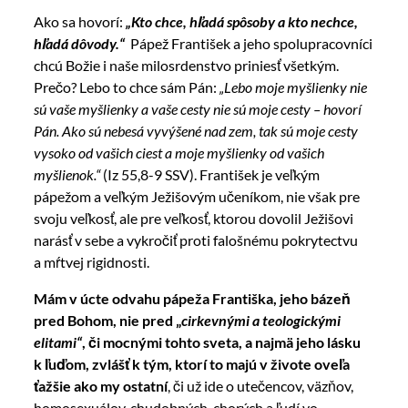
Ako sa hovorí:
„Kto chce, hľadá spôsoby a kto nechce,
hľadá dôvody.“
Pápež František a jeho spolupracovníci
chcú Božie i naše milosrdenstvo priniesť všetkým.
Prečo? Lebo to chce sám Pán:
„Lebo moje myšlienky nie
sú vaše myšlienky a vaše cesty nie sú moje cesty – hovorí
Pán. Ako sú nebesá vyvýšené nad zem, tak sú moje cesty
vysoko od vašich ciest a moje myšlienky od vašich
myšlienok.“
(Iz 55,8-9 SSV). František je veľkým
pápežom a veľkým Ježišovým učeníkom, nie však pre
svoju veľkosť, ale pre veľkosť, ktorou dovolil Ježišovi
narásť v sebe a vykročiť proti falošnému pokrytectvu
a mŕtvej rigidnosti.
Mám v úcte odvahu pápeža Františka, jeho bázeň
pred Bohom, nie pred „
cirkevnými a teologickými
elitami“
, či mocnými tohto sveta, a najmä jeho lásku
k ľuďom, zvlášť k tým, ktorí to majú v živote oveľa
ťažšie ako my ostatní
, či už ide o utečencov, väzňov,
homosexuálov, chudobných, chorých a ľudí vo