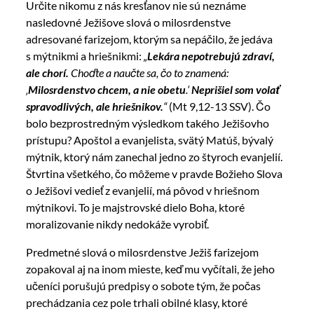
Určite nikomu z nás kresťanov nie sú neznáme
nasledovné Ježišove slová o milosrdenstve
adresované farizejom, ktorým sa nepáčilo, že jedáva
s mýtnikmi a hriešnikmi:
„
Lekára nepotrebujú zdraví,
ale chorí.
Choďte a naučte sa, čo to znamená:
‚
Milosrdenstvo chcem, a nie obetu
.‘
Neprišiel som volať
spravodlivých, ale hriešnikov.
“
(Mt 9,12-13 SSV). Čo
bolo bezprostredným výsledkom takého Ježišovho
prístupu? Apoštol a evanjelista, svätý Matúš, bývalý
mýtnik, ktorý nám zanechal jedno zo štyroch evanjelií.
Štvrtina všetkého, čo môžeme v pravde Božieho Slova
o Ježišovi vedieť z evanjelií, má pôvod v hriešnom
mýtnikovi. To je majstrovské dielo Boha, ktoré
moralizovanie nikdy nedokáže vyrobiť.
Predmetné slová o milosrdenstve Ježiš farizejom
zopakoval aj na inom mieste, keď mu vyčítali, že jeho
učeníci porušujú predpisy o sobote tým, že počas
prechádzania cez pole trhali obilné klasy, ktoré