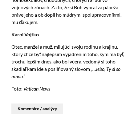
vojnových zónach. Za to, že si Boh vybral za pápeža
práve jeho a obklopil ho múdrymi spolupracovníkmi,
mu ďakujem.
Karol Vojtko
Otec, manžel a muž, milujúci svoju rodinu a krajinu,
ktorý chce byť najlepším vyjadrením toho, kým má byť,
trochu lepším dnes, ako bol včera, vedomý si toho
skadiaľ kam ide a posilňovaný slovom
„…lebo, Ty si so
mnou.“
Foto:
Vatican News
Komentáre / analýzy