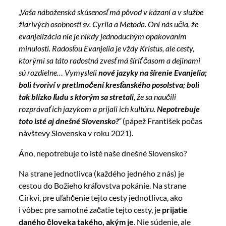
„Vaša náboženská skúsenosť má pôvod v kázaní a v službe
žiarivých osobností sv. Cyrila a Metoda. Oni nás učia, že
evanjelizácia nie je nikdy jednoduchým opakovaním
minulosti. Radosťou Evanjelia je vždy Kristus, ale cesty,
ktorými sa táto radostná zvesť má šíriť časom a dejinami
sú rozdielne… Vymysleli
nové jazyky na šírenie Evanjelia;
boli tvoriví v pretlmočení kresťanského posolstva; boli
tak blízko ľudu s ktorým sa stretali
, že sa naučili
rozprávať ich jazykom a prijali ich kultúru.
Nepotrebuje
toto isté aj dnešné Slovensko?
“
(pápež František počas
návštevy Slovenska v roku 2021).
Áno, nepotrebuje to isté naše dnešné Slovensko?
Na strane jednotlivca (každého jedného z nás) je
cestou do Božieho kráľovstva pokánie. Na strane
Cirkvi, pre uľahčenie tejto cesty jednotlivca, ako
i vôbec pre samotné začatie tejto cesty, je
prijatie
daného človeka takého, akým je
. Nie súdenie, ale