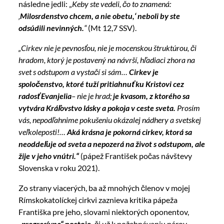
následne jedli: „
Keby ste vedeli, čo to znamená:
‚
Milosrdenstvo chcem, a nie obetu,‘ neboli by ste
odsúdili nevinných.
“
(Mt 12,7 SSV).
„Cirkev nie je pevnosťou, nie je mocenskou štruktúrou, či
hradom, ktorý je postavený na návrší, hľadiaci zhora na
svet s odstupom a vystačí si sám…
Cirkev je
spoločenstvo, ktoré tuží pritiahnuť ku Kristovi cez
radosť Evanjelia
– nie je hrad;
je kvasom, z ktorého sa
vytvára Kráľovstvo lásky a pokoja v ceste sveta.
Prosím
vás, nepodľahnime pokušeniu okázalej nádhery a svetskej
veľkoleposti!…
Aká krásna je pokorná cirkev, ktorá sa
neoddeľuje od sveta a nepozerá na život s odstupom, ale
žije v jeho vnútri.“
(pápež František počas návštevy
Slovenska v roku 2021).
Zo strany viacerých, ba až mnohých členov v mojej
Rímskokatolíckej cirkvi zaznieva kritika pápeža
Františka pre jeho, slovami niektorých oponentov,
„progresívne“
postoje
, či už k požehnávaniu párov,