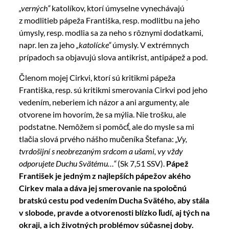
„verných“
katolíkov, ktorí úmyselne vynechávajú
z modlitieb pápeža Františka, resp. modlitbu na jeho
úmysly, resp. modlia sa za neho s rôznymi dodatkami,
napr. len za jeho
„katolícke“
úmysly. V extrémnych
prípadoch sa objavujú slova antikrist, antipápež a pod.
Členom mojej Cirkvi, ktorí sú kritikmi pápeža
Františka, resp. sú kritikmi smerovania Cirkvi pod jeho
vedením, neberiem ich názor a ani argumenty, ale
otvorene im hovorím, že sa mýlia. Nie trošku, ale
podstatne. Nemôžem si pomôcť, ale do mysle sa mi
tlačia slová prvého nášho mučeníka Štefana:
„Vy,
tvrdošijní s neobrezaným srdcom a ušami, vy vždy
odporujete Duchu Svätému…“
(Sk 7,51 SSV).
Pápež
František je jedným z najlepších pápežov akého
Cirkev mala a dáva jej smerovanie na spoločnú
bratskú cestu pod vedením Ducha Svätého, aby stála
v slobode, pravde a otvorenosti blízko ľudí, aj tých na
okraji, a ich životných problémov súčasnej doby.