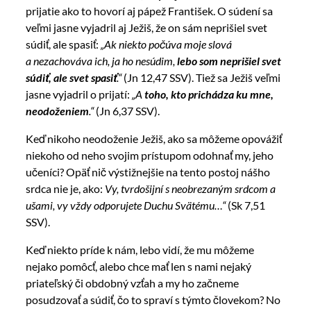
prijatie ako to hovorí aj pápež František. O súdení sa
veľmi jasne vyjadril aj Ježiš, že on sám neprišiel svet
súdiť, ale spasiť:
„Ak niekto počúva moje slová
a nezachováva ich, ja ho nesúdim,
lebo som neprišiel svet
súdiť, ale svet spasiť
.“
(Jn 12,47 SSV). Tiež sa Ježiš veľmi
jasne vyjadril o prijatí:
„A
toho, kto prichádza ku mne,
neodoženiem
.“
(Jn 6,37 SSV).
Keď nikoho neodoženie Ježiš, ako sa môžeme opovážiť
niekoho od neho svojim prístupom odohnať my, jeho
učeníci? Opäť nič výstižnejšie na tento postoj nášho
srdca nie je, ako:
Vy, tvrdošijní s neobrezaným srdcom a
ušami, vy vždy odporujete Duchu Svätému…“
(Sk 7,51
SSV).
Keď niekto príde k nám, lebo vidí, že mu môžeme
nejako pomôcť, alebo chce mať len s nami nejaký
priateľský či obdobný vzťah a my ho začneme
posudzovať a súdiť, čo to spraví s týmto človekom? No