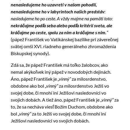
nenasledujeme ho uzavretí v našom pohodlí,
nenasledujeme ho v labyrintoch našich predstáv
:
nasledujeme ho po ceste. A vždy majme na pamäti toto:
nekráčajme podľa seba alebo podľa kritérií sveta, ale
kráčajme po ceste, spolu za ním a kráčajme s ním.
“
(pápež František vo Vatikánskej bazilike pri záverečnej
svätej omši XVI. riadneho generálneho zhromaždenia
Biskupskej synody).
Zdá sa, že pápež František má toľko žalobcov, ako
nemal akýkoľvek iný pápež v novodobých dejinách.
Áno, pápež František je
„vinný“
za milosrdenstvo,
obdobne ako bol
„vinný“
za milosrdenstvo Ježiš vo
svojej dobe, či mnohí iní Ježišovi nasledovníci vo
svojich dobách. A tiež áno, pápež František je
„vinný“
za
to, že sa necháva viesť Božím Duchom, obdobne ako
bol
„vinný“
za to Ježiš vo svojej dobe, či mnohí iní
Ježišovi nasledovníci vo svojich dobách.