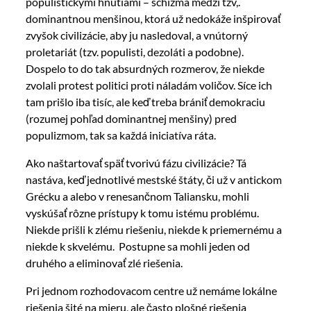
populistickými hnutiami – schizma medzi tzv,.
dominantnou menšinou, ktorá už nedokáže inšpirovať
zvyšok civilizácie, aby ju nasledoval, a vnútorný
proletariát (tzv. populisti, dezoláti a podobne).
Dospelo to do tak absurdných rozmerov, že niekde
zvolali
protest politici proti náladám voličov. Síce ich
tam prišlo iba tisíc, ale keď treba brániť demokraciu
(rozumej pohľad dominantnej menšiny) pred
populizmom, tak sa každá iniciatíva ráta.
Ako naštartovať späť tvorivú fázu civilizácie? Tá
nastáva, keď jednotlivé mestské štáty, či už v antickom
Grécku a alebo v renesančnom Taliansku, mohli
vyskúšať rôzne prístupy k tomu istému problému.
Niekde prišli k zlému riešeniu, niekde k priemernému a
niekde k skvelému. Postupne sa mohli jeden od
druhého a eliminovať zlé riešenia.
Pri jednom rozhodovacom centre už nemáme lokálne
riešenia šité na mieru, ale často plošné riešenia