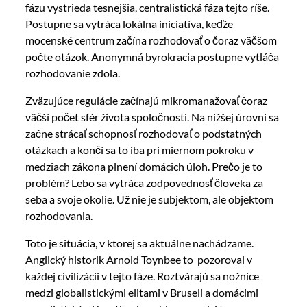
fázu vystrieda tesnejšia, centralistická fáza tejto ríše.
Postupne sa vytráca lokálna iniciatíva, keďže
mocenské centrum začína rozhodovať o čoraz väčšom
počte otázok. Anonymná byrokracia postupne vytláča
rozhodovanie zdola.
Zväzujúce regulácie začínajú mikromanažovať čoraz
väčší počet sfér života spoločnosti. Na nižšej úrovni sa
začne strácať schopnosť rozhodovať o podstatných
otázkach a končí sa to iba pri miernom pokroku v
medziach zákona plnení domácich úloh. Prečo je to
problém? Lebo sa vytráca zodpovednosť človeka za
seba a svoje okolie. Už nie je subjektom, ale objektom
rozhodovania.
Toto je situácia, v ktorej sa aktuálne nachádzame.
Anglický historik Arnold Toynbee to pozoroval v
každej civilizácii v tejto fáze. Roztvárajú sa nožnice
medzi globalistickými elitami v Bruseli a domácimi