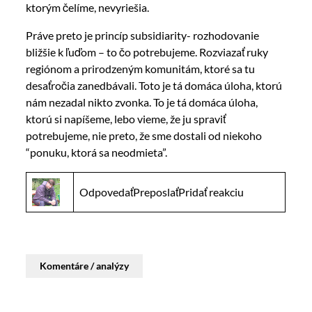
ktorým čelíme, nevyriešia.
Práve preto je princíp subsidiarity- rozhodovanie
bližšie k ľuďom – to čo potrebujeme. Rozviazať ruky
regiónom a prirodzeným komunitám, ktoré sa tu
desaťročia zanedbávali. Toto je tá domáca úloha, ktorú
nám nezadal nikto zvonka. To je tá domáca úloha,
ktorú si napíšeme, lebo vieme, že ju spraviť
potrebujeme, nie preto, že sme dostali od niekoho
“ponuku, ktorá sa neodmieta”.
OdpovedaťPreposlaťPridať reakciu
Komentáre / analýzy