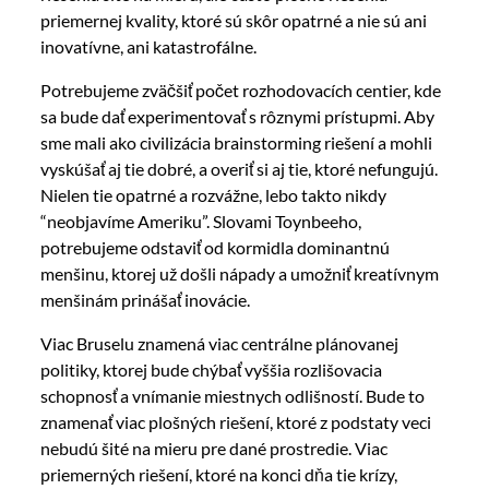
priemernej kvality, ktoré sú skôr opatrné a nie sú ani
inovatívne, ani katastrofálne.
Potrebujeme zväčšiť počet rozhodovacích centier, kde
sa bude dať experimentovať s rôznymi prístupmi. Aby
sme mali ako civilizácia brainstorming riešení a mohli
vyskúšať aj tie dobré, a overiť si aj tie, ktoré nefungujú.
Nielen tie opatrné a rozvážne, lebo takto nikdy
“neobjavíme Ameriku”. Slovami Toynbeeho,
potrebujeme odstaviť od kormidla dominantnú
menšinu, ktorej už došli nápady a umožniť kreatívnym
menšinám prinášať inovácie.
Viac Bruselu znamená viac centrálne plánovanej
politiky, ktorej bude chýbať vyššia rozlišovacia
schopnosť a vnímanie miestnych odlišností. Bude to
znamenať viac plošných riešení, ktoré z podstaty veci
nebudú šité na mieru pre dané prostredie. Viac
priemerných riešení, ktoré na konci dňa tie krízy,