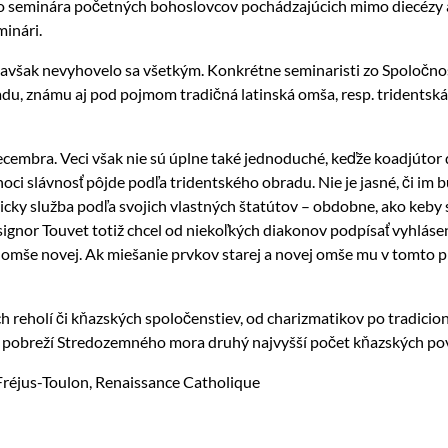
 do seminára početných bohoslovcov pochádzajúcich mimo diecézy 
minári.
, avšak nevyhovelo sa všetkým. Konkrétne seminaristi zo Spoločno
du, známu aj pod pojmom tradičná latinská omša, resp. tridentská
cembra. Veci však nie sú úplne také jednoduché, keďže koadjútor
hoci slávnosť pôjde podľa tridentského obradu. Nie je jasné, či i
icky služba podľa svojich vlastných štatútov – obdobne, ako keby s
gnor Touvet totiž chcel od niekoľkých diakonov podpísať vyhlásen
o omše novej. Ak miešanie prvkov starej a novej omše mu v tomto 
h reholí či kňazských spoločenstiev, od charizmatikov po tradicio
na pobreží Stredozemného mora druhý najvyšší počet kňazských pov
Fréjus-Toulon, Renaissance Catholique