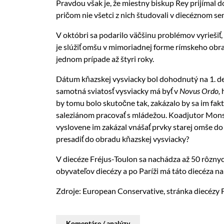
Pravdou však je, že miestny biskup Rey prijímal
pričom nie všetci z nich študovali v diecéznom se
V októbri sa podarilo väčšinu problémov vyriešiť
je slúžiť omšu v mimoriadnej forme rímskeho obra
jednom prípade až štyri roky.
Dátum kňazskej vysviacky bol dohodnutý na 1. de
samotná sviatosť vysviacky má byť v
Novus Ordo,
by tomu bolo skutočne tak, zakázalo by sa im fakt
saleziánom pracovať s mládežou. Koadjutor Monsi
vyslovene im zakázal vnášať prvky starej omše d
presadiť do obradu kňazskej vysviacky?
V diecéze Fréjus-Toulon sa nachádza až 50 rôznyc
obyvateľov diecézy a po Paríži má táto diecéza 
Zdroje: European Conservative, stránka diecézy 
Komentáre / analýzy