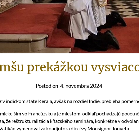
omšu prekážkou vysviac
Posted on
4. novembra 2024
r
v indickom štáte Kerala, avšak na rozdiel Indie, prebieha pomer
mickejším vo Francúzsku a je miestom, odkiaľ pochádzajú početné
, že reštrukturalizácia kňazského seminára, konkrétne v odvolaní 
. Vatikán vymenoval za koadjutora diecézy Monsignor Touveta.