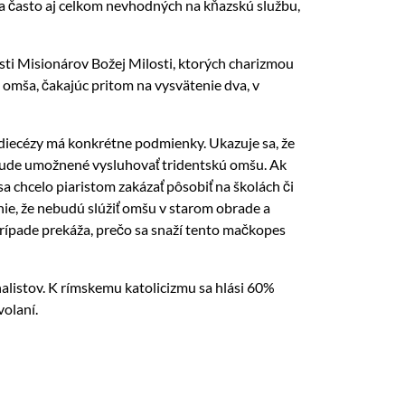
a často aj celkom nevhodných na kňazskú službu,
sti Misionárov Božej Milosti, ktorých charizmou
 omša, čakajúc pritom na vysvätenie dva, v
 diecézy má konkrétne podmienky. Ukazuje sa, že
m bude umožnené vysluhovať tridentskú omšu. Ak
a chcelo piaristom zakázať pôsobiť na školách či
ie, že nebudú slúžiť omšu v starom obrade a
prípade prekáža, prečo sa snaží tento mačkopes
nalistov. K rímskemu katolicizmu sa hlási 60%
olaní.