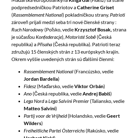
podpredsedníčkou Patriotov a
Catherine Griset
(
Rassemblement National
) pokladníčkou strany.
Patrioti
zároveň prijali medzi seba tri nové členské strany :
Ruch Narodowy
(Poľsko, vedie
Krzysztof Bosak,
strana
je súčasťou
Konfederacje
),
Motoristé Sobě
(Česká
republika) a
Přísaha
(Česká republika). Patrioti teraz
združujú 15 členských strán z 13 európskych krajín.
Okrem vyššie uvedených strán sú ďalšími členmi:
Rassemblement National
(Francúzsko, vedie
Jordan Bardella
)
Fidesz
(Maďarsko, vedie
Viktor Orbán
)
Ano
(Česká republika, vedie
Andrej Babiš
)
Lega Nord
a
Lega Salvini Premier
(Taliansko, vedie
Matteo Salvini
)
Partij voor de Vrijheid
(Holandsko, vedie
Geert
Wilders
)
Freiheitliche Partei Österreichs
(Rakúsko, vedie
Herbert Kickl
)