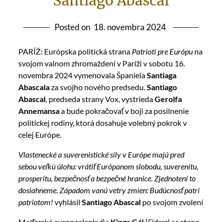
Santiago Abascal
Posted on
18. novembra 2024
PARÍŽ: Európska politická strana
Patrioti pre Európu
na
svojom valnom zhromaždení v Paríži v sobotu 16.
novembra 2024 vymenovala Španiela
Santiaga
Abascala
za svojho nového predsedu.
Santiago
Abascal
, predseda strany Vox, vystrieda
Gerolfa
Annemansa
a bude pokračovať v boji za posilnenie
politickej rodiny, ktorá dosahuje volebný pokrok v
celej Európe.
Vlastenecké a suverenistické sily v Európe majú pred
sebou veľkú úlohu: vrátiť Európanom slobodu, suverenitu,
prosperitu, bezpečnosť a bezpečné hranice. Zjednotení to
dosiahneme. Západom vanú vetry zmien: Budúcnosť patrí
patriotom!
vyhlásil
Santiago Abascal
po svojom zvolení
Maďarská europoslankyňa
Kinga Gál
(
Fidesz
) sa stane