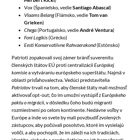
V
ox
(Španielsko, vedie
Santiago Abascal
)
Vlaams Belang
(Flámsko, vedie
Tom van
Grieken
)
Chega
(Portugalsko, vedie
André Ventura
)
Foni Logikis
(Grécko)
Eesti Konservatiivne Rahvaerakond
(Estónsko)
Patrioti zopakovali svoj zámer brániť suverenitu
členských štátov EÚ proti centralizácii
Európskej
komisie
a vytváraniu európskeho superštátu. Najmä v
oblasti prisťahovalectva. Vedúci predstavitelia
Patriotov
trvali na tom, aby členské štáty mali možnosť
aktivovať opt-out; čo im umožní vystúpiť z E
urópskeho
paktu o migrácii
, v dôsledku čoho budú migranti
rozmiestnení po celom kontinente. Nedávne voľby v
Európe a inde vo svete by mali povzbudiť zvolených
zástupcov, aby počúvali posolstvo, ktoré im vysielajú
voliči, a aby pochopili, že im záleží na ich tradíciách,
identite, slobode a predovšetkým na ich bezpečnosti.