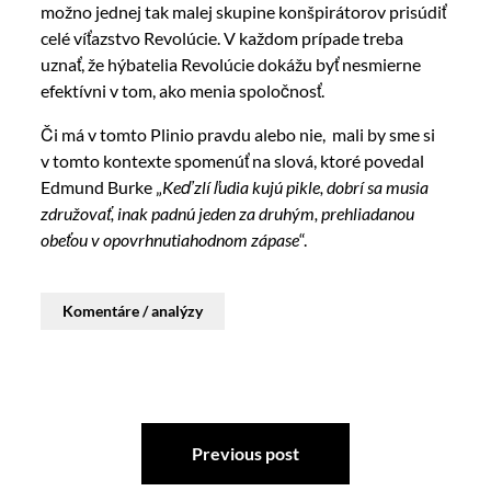
možno jednej tak malej skupine konšpirátorov prisúdiť
celé víťazstvo Revolúcie. V každom prípade treba
uznať, že hýbatelia Revolúcie dokážu byť nesmierne
efektívni v tom, ako menia spoločnosť.
Či má v tomto Plinio pravdu alebo nie, mali by sme si
v tomto kontexte spomenúť na slová, ktoré povedal
Edmund Burke „
Keď zlí ľudia kujú pikle, dobrí sa musia
združovať, inak padnú jeden za druhým, prehliadanou
obeťou v opovrhnutiahodnom zápase
“.
Komentáre / analýzy
Previous post