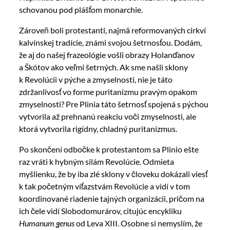
schovanou pod plášťom monarchie.
Zároveň boli protestanti, najmä reformovaných cirkví
kalvínskej tradície, známi svojou šetrnosťou. Dodám,
že aj do našej frazeológie vošli obrazy Holanďanov
a Škótov ako veľmi šetrných. Ak sme našli sklony
k Revolúcii v pýche a zmyselnosti, nie je táto
zdržanlivosť vo forme puritanizmu pravým opakom
zmyselnosti? Pre Plinia táto šetrnosť spojená s pýchou
vytvorila až prehnanú reakciu voči zmyselnosti, ale
ktorá vytvorila rigídny, chladný puritanizmus.
Po skončení odbočke k protestantom sa Plinio ešte
raz vráti k hybným silám Revolúcie. Odmieta
myšlienku, že by iba zlé sklony v človeku dokázali viesť
k tak početným víťazstvám Revolúcie a vidí v tom
koordinované riadenie tajných organizácii, pričom na
ich čele vidí Slobodomurárov, citujúc encykliku
Humanum genus
od Leva XIII. Osobne si nemyslím, že