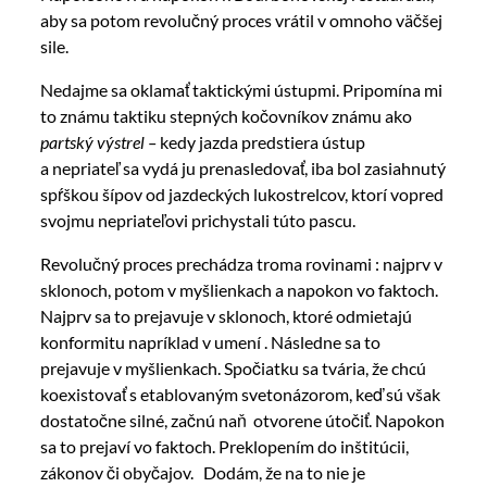
aby sa potom revolučný proces vrátil v omnoho väčšej
sile.
Nedajme sa oklamať taktickými ústupmi. Pripomína mi
to známu taktiku stepných kočovníkov známu ako
partský výstrel –
kedy jazda predstiera ústup
a nepriateľ sa vydá ju prenasledovať, iba bol zasiahnutý
spŕškou šípov od jazdeckých lukostrelcov, ktorí vopred
svojmu nepriateľovi prichystali túto pascu.
Revolučný proces prechádza troma rovinami : najprv v
sklonoch, potom v myšlienkach a napokon vo faktoch.
Najprv sa to prejavuje v sklonoch, ktoré odmietajú
konformitu napríklad v umení . Následne sa to
prejavuje v myšlienkach. Spočiatku sa tvária, že chcú
koexistovať s etablovaným svetonázorom, keď sú však
dostatočne silné, začnú naň otvorene útočiť. Napokon
sa to prejaví vo faktoch. Preklopením do inštitúcii,
zákonov či obyčajov. Dodám, že na to nie je