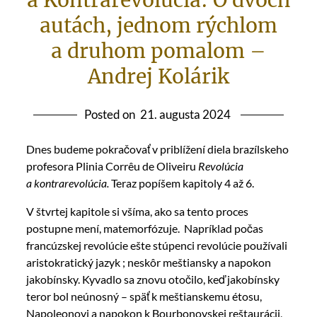
a Kontrarevolúcia: O dvoch
autách, jednom rýchlom
a druhom pomalom –
Andrej Kolárik
Posted on
21. augusta 2024
Dnes budeme pokračovať v priblížení diela brazílskeho
profesora Plinia Corrêu de Oliveiru
Revolúcia
a kontrarevolúcia.
Teraz popíšem kapitoly 4 až 6.
V štvrtej kapitole si všíma, ako sa tento proces
postupne mení, matemorfózuje. Napríklad počas
francúzskej revolúcie ešte stúpenci revolúcie používali
aristokratický jazyk ; neskôr meštiansky a napokon
jakobínsky. Kyvadlo sa znovu otočilo, keď jakobínsky
teror bol neúnosný – späť k meštianskemu étosu,
Napoleonovi a napokon k Bourbonovskej reštaurácii,