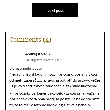
Next post
Comments (4)
Andrej Kolárik
28. augusta 2024 o 14:22
Upresenenie k vete:
Nedávnym príkladom môžu francúzski poslanci , ktorí
odmietli zapísať tzv. „právo na potrat“ do ústavy, keďže
už je vo francúzskych zákonoch aj tak silno ukotvené.
–Francúzsky parlament ako celok zákon prijal, väčšina
poslancov, ktorá bola proti, sa postavila na odpor skrz
to, že to mali ošetrené inde v legislatíve a nebolo