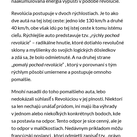
naakumulovaná energia vypustí v podobe revolúcie.
Revolúcia postupuje v dvoch rýchlostiach. Je to ako
dve autá na tej istej ceste: jedno ide 130 km/h a druhé
40 km/h, obe však idú po tej istej ceste k tomu istému
cieľu. Rýchlejšie auto predstavuje tzv. „
rýchly pochod
revolúcie
“ – radikálne hnutie, ktoré dotiahlo revolučné
sklony a myšlienky do svojich logických dôsledkov
a zdá sa, že bolo odmietnuté. A na druhej strane
„
pomalý pochod revolúcie
“ , ktorý v porovnaní s tým
rýchlym pôsobí umiernene a postupuje omnoho
pomalšie.
Mnohí nasadli do toho pomalšieho auta, lebo
nedokázali súhlasiť s Revolúciou v jej plnosti. Niektorí
sa len nechajú unášať prúdom, iní majú iba výhrady
v jednom alebo niekoľkých konkrétnych bodoch, kde
sa postavia na odpor. Tento odpor je síce cenný, ale je
to odpor v maličkostiach. Nedávnym príkladom môžu
francúzski poslanci , ktorí odmietli zapísať tzv. „právo