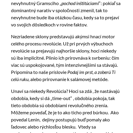
nevyhnutný Gramsciho „
pochod inštitúciami
“: pokiaľ sa
dominantný naratív v spoločnosti zmenil, tak to
nevyhnutne bude iba otázkou času, kedy sa to prejaví
vo svojich dôsledkoch v rovine faktov.
Nezriadene sklony predstavujú akýmsi hnací motor
celého procesu revolúcie. Už pri prvých výbuchoch
revolúcie sa prejavujú najhoršie sklony, hoci niekedy
sú iba implicitné. Plinio ich prirovnáva k svrbeniu: čím
viac sú uspokojované, tým intenzívnejšími sa stávajú.
Pripomína to naše príslovie
Podaj im prst, a zoberú Ti
celú ruku
, alebo prirovnanie k salámovej metóde.
Unaví sa niekedy Revolúcia? Hoci sa zdá , že nastávajú
obdobia, kedy si dá „time-out“ , obdobia pokoja, tak
tieto obdobia sú obdobiami revolučného zrenia.
Môžeme povedať, že je to ako ticho pred búrkou. Ako
povedal
Lenin, dejiny postupujú buď pomaly ako
ľadovec alebo rýchlosťou blesku. Vtedy sa