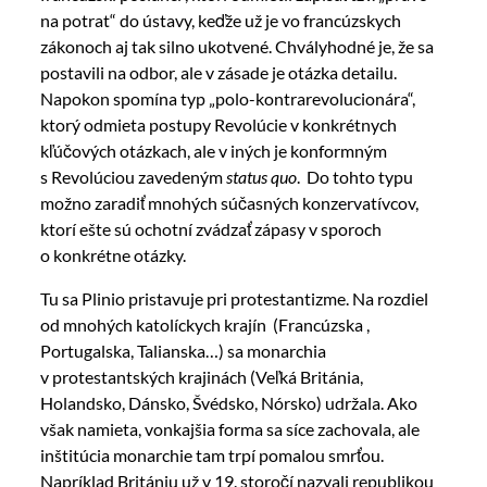
na potrat“ do ústavy, keďže už je vo francúzskych
zákonoch aj tak silno ukotvené. Chvályhodné je, že sa
postavili na odbor, ale v zásade je otázka detailu.
Napokon spomína typ „polo-kontrarevolucionára“,
ktorý odmieta postupy Revolúcie v konkrétnych
kľúčových otázkach, ale v iných je konformným
s Revolúciou zavedeným
status quo
. Do tohto typu
možno zaradiť mnohých súčasných konzervatívcov,
ktorí ešte sú ochotní zvádzať zápasy v sporoch
o konkrétne otázky.
Tu sa Plinio pristavuje pri protestantizme. Na rozdiel
od mnohých katolíckych krajín (Francúzska ,
Portugalska, Talianska…) sa monarchia
v protestantských krajinách (Veľká Británia,
Holandsko, Dánsko, Švédsko, Nórsko) udržala. Ako
však namieta, vonkajšia forma sa síce zachovala, ale
inštitúcia monarchie tam trpí pomalou smrťou.
Napríklad Britániu už v 19. storočí
nazvali
republikou