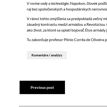
V rovine vedy a technológie:
Napokon, človek podľah
raj bez spoločenských a hospodárskych nerovnost
V rámci tohto zmýšľania sa predpokladá večný mie
zásadný kontrastu medzi armádou a Revolúciou. Oz
ako život, za ktoré sa oplatí bojovať. Étos armády
Tu zakončuje profesor Plinio Corrêa de Oliveira
Komentáre / analýzy
Previous post