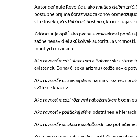
Autor definuje Revolúciu ako
hnutie s cieľom zniči
postupne prijíma čoraz viac zákonov obmedzujúcich
stredoveku,
Res Publica Christiana,
ktorú spája s 
Zdôrazňuje opäť, ako pýcha a zmyselnosť poháňajú
začne nenávidieť akúkoľvek autoritu, a vrchnosti
mnohých rovinách:
Ako rovnosť medzi človekom a Bohom
: skrz rôzne
existenciu Boha) či sekularizmu (keďže nevie potv
Ako rovnosť v cirkevnej sfére:
najmä v rôznych prot
svätenie kňazov.
Ako rovnosť medzi rôznymi náboženstvami
: odmiet
Ako rovnosť v politickej sfére
: odstránenie hierarc
Ako rovnosť v štruktúre spoločnosti
: cez potlačenie
Zrušením
cuerpos intermedios
: potlačenie všetkýc