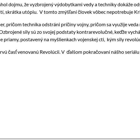
ol dojmu, že vyzbrojený výdobytkami vedy a techniky dokáže odst
í, skrátka utópiu. V tomto zmýšľaní človek vôbec nepotrebuje Kri
r, pričom technika odstráni príčiny vojny, pričom sa využije veda 
brojené sily sú zo svojej podstaty kontrarevolučné, keďže vychádz
 je priamy, postavený na myšlienkach vojenskej cti, kým sily revolú
 prvú časť venovanú Revolúcii. V ďalšom pokračovaní nášho seriál