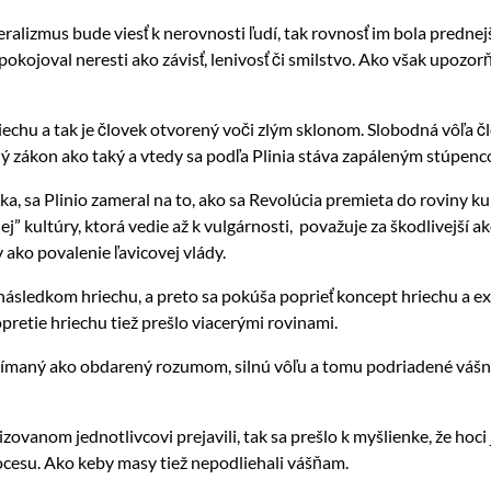
ralizmus bude viesť k nerovnosti ľudí, tak rovnosť im bola prednejši
spokojoval neresti ako závisť, lenivosť či smilstvo. Ako však upozo
iechu a tak je človek otvorený voči zlým sklonom. Slobodná vôľa 
 zákon ako taký a vtedy sa podľa Plinia stáva zapáleným stúpen
a, sa Plinio zameral na to, ako sa Revolúcia premieta do roviny ku
” kultúry, ktorá vedie až k vulgárnosti, považuje za škodlivejší ak
ako povalenie ľavicovej vlády.
je následkom hriechu, a preto sa pokúša poprieť koncept hriechu a e
pretie hriechu tiež prešlo viacerými rovinami.
vnímaný ako obdarený rozumom, silnú vôľu a tomu podriadené vášne
izovanom jednotlivcovi prejavili, tak sa prešlo k myšlienke, že hoc
cesu. Ako keby masy tiež nepodliehali vášňam.