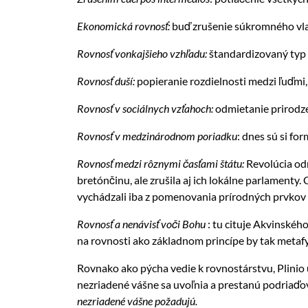
Ekonomická rovnosť:
buď zrušenie súkromného vla
Rovnosť vonkajšieho vzhľadu:
štandardizovaný typ 
Rovnosť duší:
popieranie rozdielnosti medzi ľuďmi
Rovnosť v sociálnych vzťahoch:
odmietanie prirodzen
Rovnosť v medzinárodnom poriadku
: dnes sú si fo
Rovnosť medzi rôznymi časťami štátu:
Revolúcia od
bretónčinu, ale zrušila aj ich lokálne parlamenty.
vychádzali iba z pomenovania prírodných prvkov –
Rovnosť a nenávisť voči Bohu
: tu cituje Akvinského
na rovnosti ako základnom princípe by tak metafyz
Rovnako ako pýcha vedie k rovnostárstvu, Plinio u
nezriadené vášne sa uvoľnia a prestanú podriaďov
nezriadené vášne požadujú.