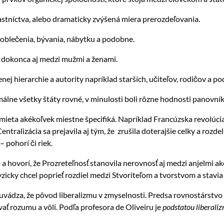
stníctva, alebo dramaticky zvýšená miera prerozdeľovania.
oblečenia, bývania, nábytku a podobne.
, dokonca aj medzi mužmi a ženami.
ej hierarchie a autority napríklad starších, učiteľov, rodičov a p
rmálne všetky štáty rovné, v minulosti boli rôzne hodnosti panovníkov
mieta akékoľvek miestne špecifiká. Napríklad Francúzska revolúcia
 Centralizácia sa prejavila aj tým, že zrušila doterajšie celky a ro
 pohorí či riek.
 a hovorí, že Prozreteľnosť stanovila nerovnosť aj medzi anjelmi a
icky chcel poprieť rozdiel medzi Stvoriteľom a tvorstvom a stavia 
vádza, že pôvod liberalizmu v zmyselnosti. Predsa rovnostárstvo ve
ať rozumu a vôli. Podľa profesora de Oliveiru je
podstatou liberalizm