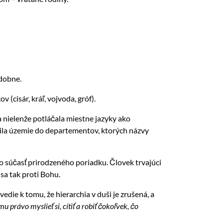
odobne.
 (cisár, kráľ, vojvoda, gróf).
 nielenže potláčala miestne jazyky ako
zdelila územie do departementov, ktorých názvy
ko súčasť prirodzeného poriadku. Človek trvajúci
sa tak proti Bohu.
die k tomu, že hierarchia v duši je zrušená, a
u právo myslieť si, cítiť a robiť čokoľvek, čo