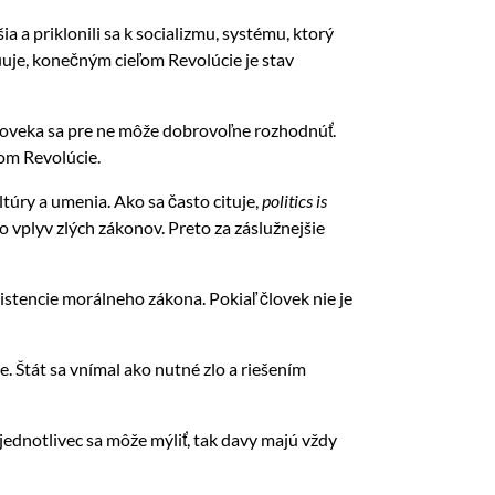
a a priklonili sa k socializmu, systému, ktorý
rňuje, konečným cieľom Revolúcie je stav
človeka sa pre ne môže dobrovoľne rozhodnúť.
com Revolúcie.
ltúry a umenia. Ako sa často cituje,
politics is
o vplyv zlých zákonov. Preto za záslužnejšie
xistencie morálneho zákona. Pokiaľ človek nie je
. Štát sa vnímal ako nutné zlo a riešením
i jednotlivec sa môže mýliť, tak davy majú vždy