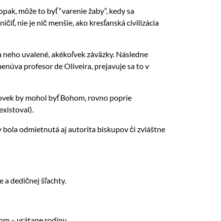
ak, môže to byť “varenie žaby”, kedy sa
ť, nie je nič menšie, ako kresťanská civilizácia
a neho uvalené, akékoľvek záväzky. Následne
núva profesor de Oliveira, prejavuje sa to v
človek by mohol byť Bohom, rovno poprie
existoval).
bola odmietnutá aj autorita biskupov či zvláštne
 a dedičnej šľachty.
om – vrátane rodiny.