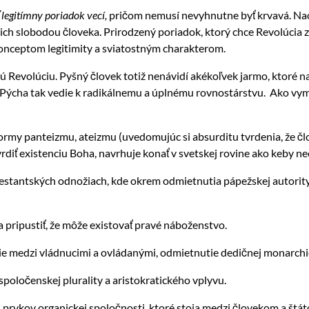
ť legitímny poriadok vecí,
pričom nemusí nevyhnutne byť krvavá. Naop
 slobodou človeka. Prirodzený poriadok, ktorý chce Revolúcia zniči
konceptom legitimity a sviatostným charakterom.
 Revolúciu. Pyšný človek totiž nenávidí akékoľvek jarmo, ktoré n
. Pýcha tak vedie k radikálnemu a úplnému rovnostárstvu. Ako vyme
 formy panteizmu, ateizmu (uvedomujúc si absurditu tvrdenia, že 
rdiť existenciu Boha, navrhuje konať v svetskej rovine ako keby ne
estantských odnožiach, kde okrem odmietnutia pápežskej autority 
a pripustiť, že môže existovať pravé náboženstvo.
hie medzi vládnucimi a ovládanými, odmietnutie dedičnej monarchie
 spoločenskej plurality a aristokratického vplyvu.
h prvkov organickej spoločnosti, ktoré stoja medzi človekom a štát