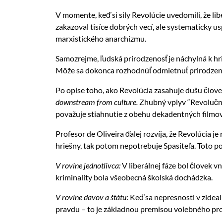
V momente, keď si sily Revolúcie uvedomili, že libe
zakazoval tisíce dobrých vecí, ale systematicky u
marxistického anarchizmu.
Samozrejme, ľudská prirodzenosť je náchylná k hr
Môže sa dokonca rozhodnúť odmietnuť prirodzený
Po opise toho, ako Revolúcia zasahuje dušu človek
downstream from culture.
Zhubný vplyv “Revolučnej
považuje stiahnutie z obehu dekadentných filmov 
Profesor de Oliveira ďalej rozvíja, že Revolúcia 
hriešny, tak potom nepotrebuje Spasiteľa. Toto po
V rovine jednotlivca:
V liberálnej fáze bol človek 
kriminality bola všeobecná školská dochádzka.
V rovine davov a štátu
: Keď sa nepresnosti v zideal
pravdu – to je základnou premisou volebného pro