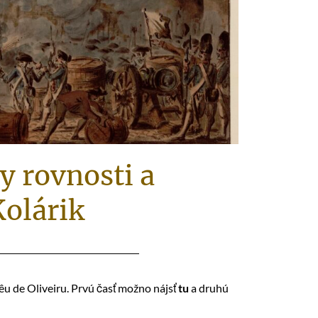
y rovnosti a
Kolárik
êu de Oliveiru. Prvú časť možno nájsť
tu
a druhú